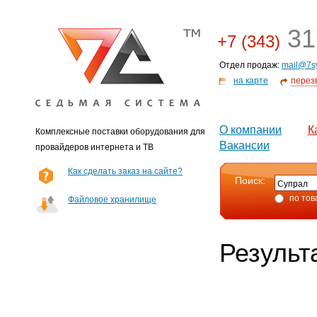
31
+7 (343)
Отдел продаж:
mail@7s
на карте
перез
О компании
К
Комплексные поставки оборудования для
Вакансии
провайдеров интернета и ТВ
Как сделать заказ на сайте?
Поиск:
по тов
Файловое хранилище
Результ