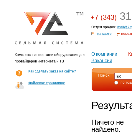
31
+7 (343)
Отдел продаж:
mail@7s
на карте
перез
О компании
К
Комплексные поставки оборудования для
Вакансии
провайдеров интернета и ТВ
Как сделать заказ на сайте?
Поиск:
по тов
Файловое хранилище
Результ
Ничего не
найдено.