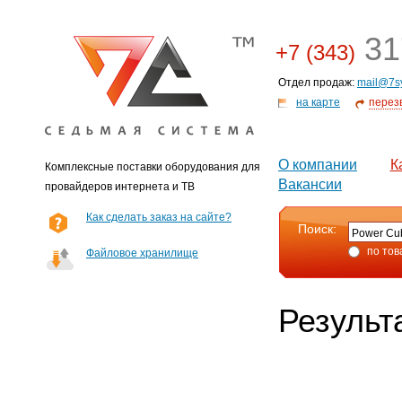
31
+7 (343)
Отдел продаж:
mail@7s
на карте
перез
О компании
К
Комплексные поставки оборудования для
Вакансии
провайдеров интернета и ТВ
Как сделать заказ на сайте?
Поиск:
по тов
Файловое хранилище
Результ