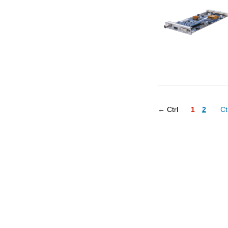
← Ctrl
1
2
Ct