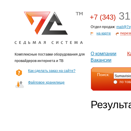
31
+7 (343)
Отдел продаж:
mail@7s
на карте
перез
О компании
К
Комплексные поставки оборудования для
Вакансии
провайдеров интернета и ТВ
Как сделать заказ на сайте?
Поиск:
по тов
Файловое хранилище
Результ