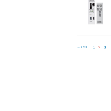
← Ctrl
1
2
3