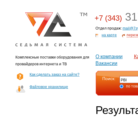
31
+7 (343)
Отдел продаж:
mail@7s
на карте
перез
О компании
К
Комплексные поставки оборудования для
Вакансии
провайдеров интернета и ТВ
Как сделать заказ на сайте?
Поиск:
по тов
Файловое хранилище
Результ