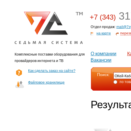
31
+7 (343)
Отдел продаж:
mail@7s
на карте
перез
О компании
К
Комплексные поставки оборудования для
Вакансии
провайдеров интернета и ТВ
Как сделать заказ на сайте?
Поиск:
по тов
Файловое хранилище
Результ