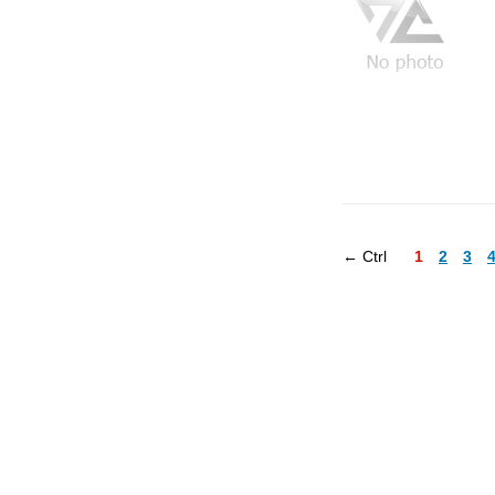
← Ctrl
1
2
3