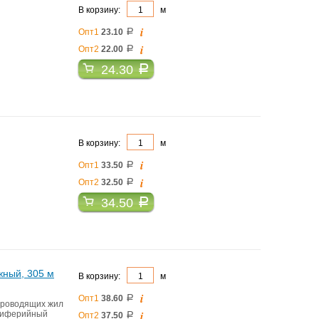
В корзину:
м
i
Опт1
23.10
a
i
Опт2
22.00
a
24.30
a
В корзину:
м
i
Опт1
33.50
a
i
Опт2
32.50
a
34.50
a
жный, 305 м
В корзину:
м
i
Опт1
38.60
a
проводящих жил
i
ериферийный
Опт2
37.50
a