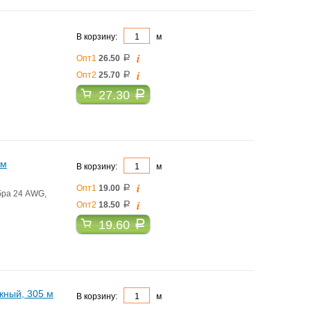
В корзину:
м
i
Опт1
26.50
a
i
Опт2
25.70
a
27.30
a
 м
В корзину:
м
i
Опт1
19.00
a
бра 24 AWG,
i
Опт2
18.50
a
19.60
a
жный, 305 м
В корзину:
м