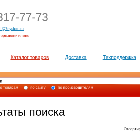
17-77-73
il@7system.ru
перезвоните мне
Каталог товаров
Доставка
Техподдержка
о товарам
по сайту
по производителям
ьтаты поиска
Отсорти