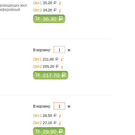
i
Опт1
35.20
a
проводящих жил
i
ериферийный
Опт2
34.20
a
36.30
a
В корзину:
м
i
Опт1
211.40
a
i
Опт2
205.20
a
217.70
a
В корзину:
м
i
Опт1
28.50
a
i
Опт2
27.10
a
29.90
a