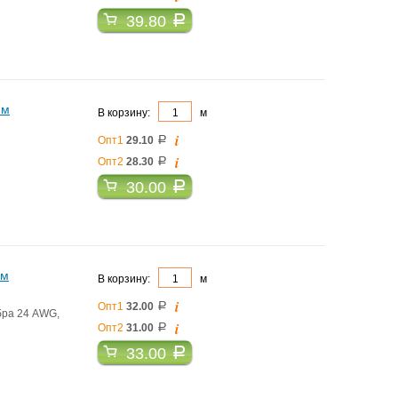
39.80
a
 м
В корзину:
м
i
Опт1
29.10
a
i
Опт2
28.30
a
30.00
a
 м
В корзину:
м
i
Опт1
32.00
a
бра 24 AWG,
i
Опт2
31.00
a
33.00
a