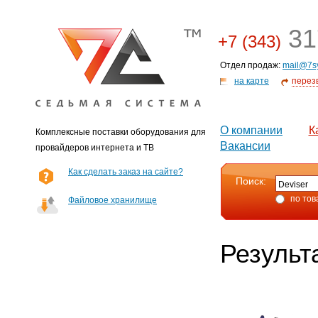
31
+7 (343)
Отдел продаж:
mail@7s
на карте
перез
О компании
К
Комплексные поставки оборудования для
Вакансии
провайдеров интернета и ТВ
Как сделать заказ на сайте?
Поиск:
по тов
Файловое хранилище
Результ