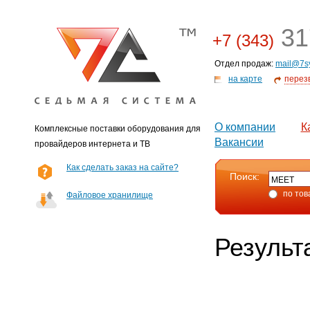
31
+7 (343)
Отдел продаж:
mail@7s
на карте
перез
О компании
К
Комплексные поставки оборудования для
Вакансии
провайдеров интернета и ТВ
Как сделать заказ на сайте?
Поиск:
по тов
Файловое хранилище
Результ