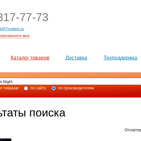
17-77-73
il@7system.ru
перезвоните мне
Каталог товаров
Доставка
Техподдержка
о товарам
по сайту
по производителям
ьтаты поиска
Отсорти