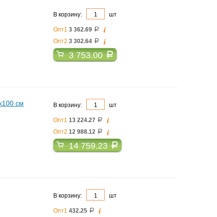
В корзину:
шт
i
Опт1
3 362.69
a
i
Опт2
3 302.64
a
3 753.00
a
x100 см
В корзину:
шт
i
Опт1
13 224.27
a
i
Опт2
12 988.12
a
14 759.23
a
В корзину:
шт
i
Опт1
432.25
a