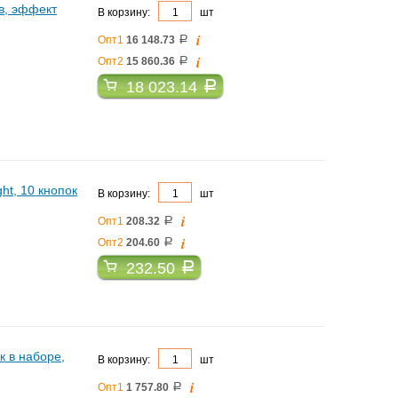
в, эффект
В корзину:
шт
i
Опт1
16 148.73
a
i
Опт2
15 860.36
a
18 023.14
a
t, 10 кнопок
В корзину:
шт
i
Опт1
208.32
a
i
Опт2
204.60
a
232.50
a
к в наборе,
В корзину:
шт
i
Опт1
1 757.80
a