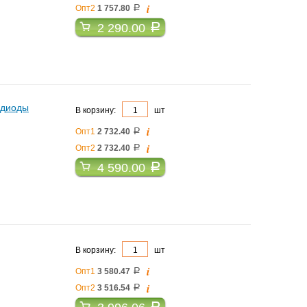
i
Опт2
1 757.80
a
2 290.00
a
 диоды
В корзину:
шт
i
Опт1
2 732.40
a
i
Опт2
2 732.40
a
4 590.00
a
В корзину:
шт
i
Опт1
3 580.47
a
i
Опт2
3 516.54
a
a