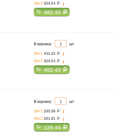
i
Опт2
424.53
a
482.43
a
В корзину:
шт
i
Опт1
432.25
a
i
Опт2
424.53
a
482.43
a
В корзину:
шт
i
Опт1
205.58
a
i
Опт2
201.91
a
229.44
a