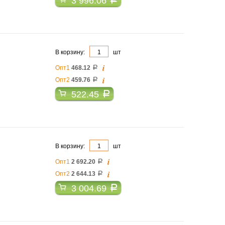
3 996.06
В корзину:
шт
i
Опт1
468.12
a
i
Опт2
459.76
a
522.45
a
В корзину:
шт
i
Опт1
2 692.20
a
i
Опт2
2 644.13
a
3 004.69
a