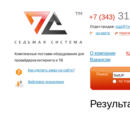
31
+7 (343)
Отдел продаж:
mail@7s
на карте
перез
О компании
К
Комплексные поставки оборудования для
Вакансии
провайдеров интернета и ТВ
Как сделать заказ на сайте?
Поиск:
по тов
Файловое хранилище
Результ