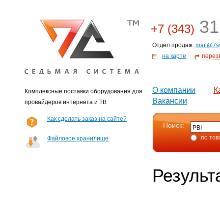
31
+7 (343)
Отдел продаж:
mail@7s
на карте
перез
О компании
К
Комплексные поставки оборудования для
Вакансии
провайдеров интернета и ТВ
Как сделать заказ на сайте?
Поиск:
по тов
Файловое хранилище
Результ