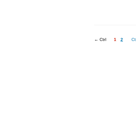
← Ctrl
1
2
Ct