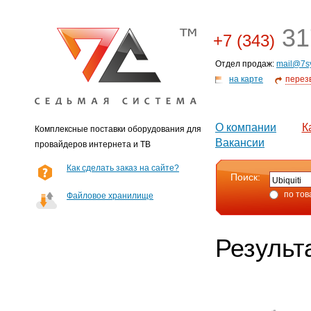
31
+7 (343)
Отдел продаж:
mail@7s
на карте
перез
О компании
К
Комплексные поставки оборудования для
Вакансии
провайдеров интернета и ТВ
Как сделать заказ на сайте?
Поиск:
по тов
Файловое хранилище
Результ