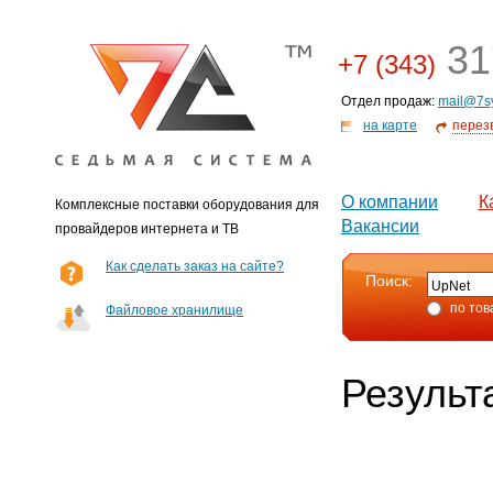
31
+7 (343)
Отдел продаж:
mail@7s
на карте
перез
О компании
К
Комплексные поставки оборудования для
Вакансии
провайдеров интернета и ТВ
Как сделать заказ на сайте?
Поиск:
по тов
Файловое хранилище
Результ