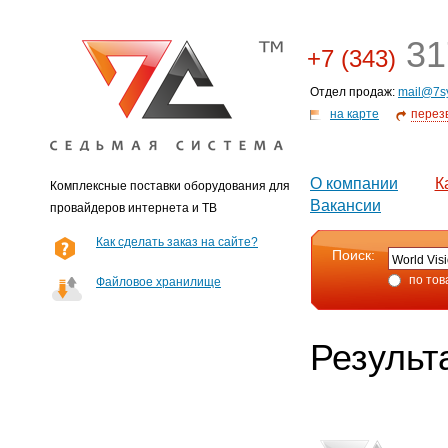
31
+7 (343)
Отдел продаж:
mail@7s
на карте
перез
О компании
К
Комплексные поставки оборудования для
Вакансии
провайдеров интернета и ТВ
Как сделать заказ на сайте?
Поиск:
по тов
Файловое хранилище
Результ