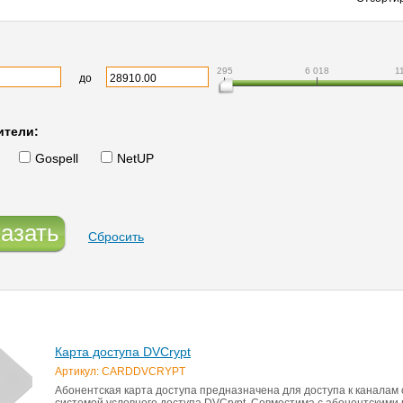
295
6 018
1
до
ители:
Gospell
NetUP
азать
Сбросить
Карта доступа DVCrypt
Артикул: CARDDVCRYPT
Абонентская карта доступа предназначена для доступа к каналам
системой условного доступа DVCrypt. Совместима с абонентскими