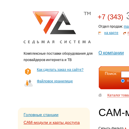
3
+7 (343)
Отдел продаж:
ma
на карте
О компании
Комплексные поставки оборудования для
провайдеров интернета и ТВ
Как сделать заказ на сайте?
Поиск:
п
Файловое хранилище
Каталог тов
CAM-м
Головные станции
CAM-модули и карты доступа
Скрыть фильтр