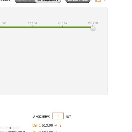
1 741
17 464
23 187
28 910
В корзину:
шт
i
Опт1
513.00
a
 оператора с
 приемниками и