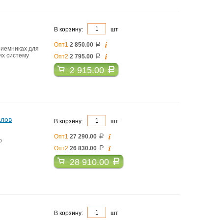
В корзину:
шт
i
Опт1
2 850.00
a
риемниках для
i
их систему
Опт2
2 795.00
a
2 915.00
a
алов
В корзину:
шт
i
Опт1
27 290.00
a
o
i
Опт2
26 830.00
a
28 910.00
a
В корзину:
шт