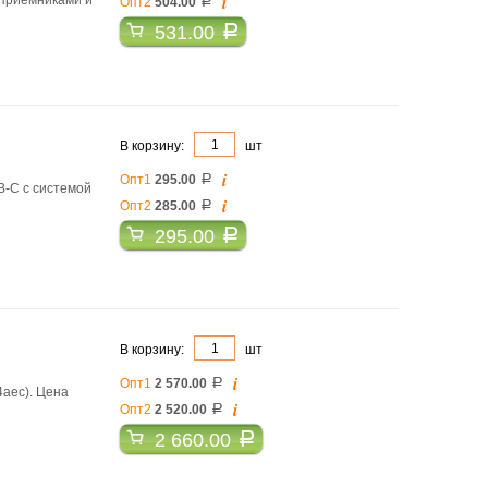
i
Опт2
504.00
a
531.00
a
В корзину:
шт
i
Опт1
295.00
a
B-C с системой
i
Опт2
285.00
a
295.00
a
В корзину:
шт
i
Опт1
2 570.00
a
4aec). Цена
i
Опт2
2 520.00
a
2 660.00
a