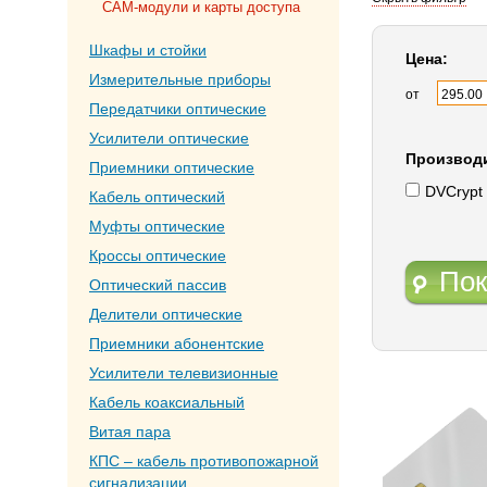
CAM-модули и карты доступа
Шкафы и стойки
Цена:
Измерительные приборы
от
Передатчики оптические
Усилители оптические
Производ
Приемники оптические
DVCrypt
Кабель оптический
Муфты оптические
Кроссы оптические
Пок
Оптический пассив
Делители оптические
Приемники абонентские
Усилители телевизионные
Кабель коаксиальный
Витая пара
КПС – кабель противопожарной
сигнализации