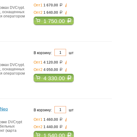
i
Опт1
1 670.00
a
вках DVCrypt.
i
х, оснащенных
Опт2
1 640.00
a
тся оператором
1 750.00
a
В корзину:
шт
i
Опт1
4 120.00
a
вках DVCrypt.
i
х, оснащенных
Опт2
4 050.00
a
тся оператором
4 330.00
a
 Neo
В корзину:
шт
i
Опт1
1 460.00
a
овке DVCrypt
i
абельных
Опт2
1 440.00
a
кт (карта
1 540.00
a