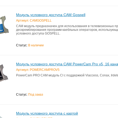
Модуль условного доступа CAM Gospell
Артикул: CAMGOSPELL
CAM модуль предназначен для использования в телевизионных п
дескремблирования программ каебльных операторов, использующ
условного доступа GOSPELL.
Статус:
В наличии
Модуль условного доступа CAM PowerCam Pro v5, 16 кан
Артикул: POWERCAMPROV5
PowerCam PRO CAM модуль CI с поддержкой Viaccess, Conax, Irdet
Статус:
Под заказ
Модуль условного доступа с картой