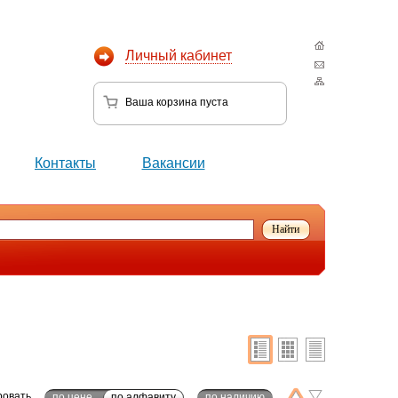
Личный кабинет
Ваша корзина
пуста
Контакты
Вакансии
ровать
по цене
по алфавиту
по наличию