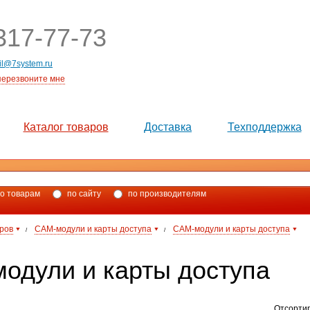
17-77-73
il@7system.ru
перезвоните мне
Каталог товаров
Доставка
Техподдержка
о товарам
по сайту
по производителям
аров
CAM-модули и карты доступа
CAM-модули и карты доступа
/
/
одули и карты доступа
Отсорти