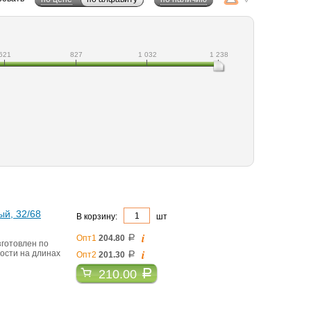
621
827
1 032
1 238
ый, 32/68
В корзину:
шт
i
Опт1
204.80
a
зготовлен по
i
ости на длинах
Опт2
201.30
a
210.00
a