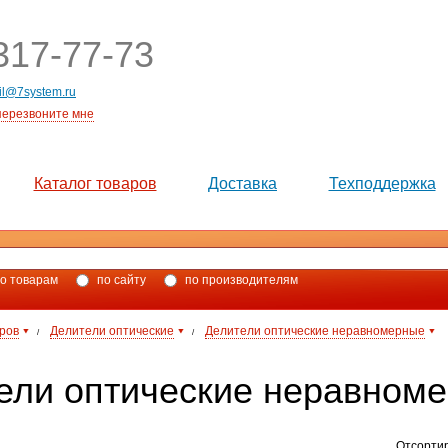
17-77-73
il@7system.ru
перезвоните мне
Каталог товаров
Доставка
Техподдержка
о товарам
по сайту
по производителям
аров
Делители оптические
Делители оптические неравномерные
/
/
ели оптические неравном
Отсорти