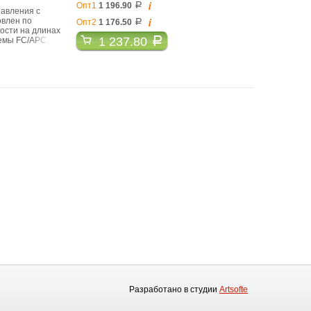
i
Опт1
1 196.90
a
авления с
i
овлен по
Опт2
1 176.50
a
ости на длинах
1 237.80
a
ъемы FC/APC.
Разработано в студии
Artsofte