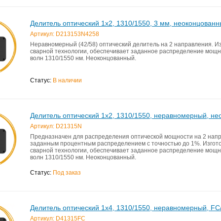
Делитель оптический 1x2, 1310/1550, 3 мм, неоконцованн
Артикул: D213153N4258
Неравномерный (42/58) оптический делитель на 2 направления. И
сварной технологии, обеспечивает заданное распределение мощн
волн 1310/1550 нм. Неоконцованный.
Статус:
В наличии
Делитель оптический 1x2, 1310/1550, неравномерный, н
Артикул: D21315N
Предназначен для распределения оптической мощности на 2 напр
заданным процентным распределением с точностью до 1%. Изгот
сварной технологии, обеспечивает заданное распределение мощн
волн 1310/1550 нм. Неоконцованный.
Статус:
Под заказ
Делитель оптический 1x4, 1310/1550, неравномерный, F
Артикул: D41315FC