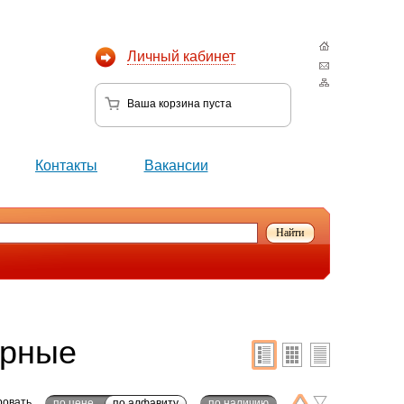
Личный кабинет
Ваша корзина
пуста
Контакты
Вакансии
ерные
ровать
по цене
по алфавиту
по наличию