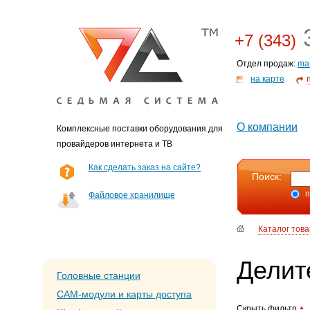
3
+7 (343)
Отдел продаж:
ma
на карте
О компании
Комплексные поставки оборудования для
провайдеров интернета и ТВ
Как сделать заказ на сайте?
Поиск:
п
Файловое хранилище
Каталог тов
Делит
Головные станции
CAM-модули и карты доступа
Скрыть фильтр