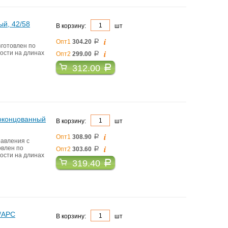
ый, 42/58
В корзину:
шт
i
Опт1
304.20
a
зготовлен по
i
ости на длинах
Опт2
299.00
a
312.00
a
еоконцованный
В корзину:
шт
i
Опт1
308.90
a
авления с
i
овлен по
Опт2
303.60
a
ости на длинах
319.40
a
C/APC
В корзину:
шт