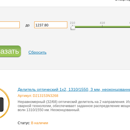
210
416
до
азать
Сбросить
Делитель оптический 1x2, 1310/1550, 3 мм, неоконцованн
Артикул: D213153N3268
Неравномерный (32/68) оптический делитель на 2 направления. И
сварной технологии, обеспечивает заданное распределение мощн
волн 1310/1550 нм. Неоконцованный.
Статус:
В наличии