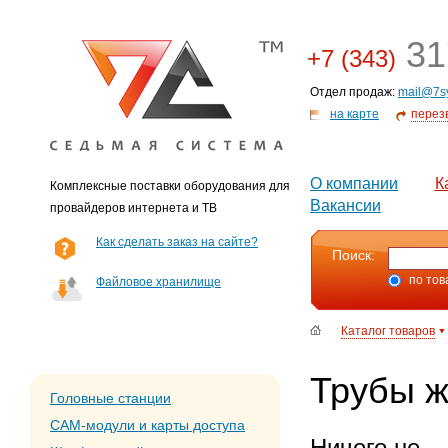
31
+7 (343)
Отдел продаж:
mail@7s
на карте
перез
О компании
К
Комплексные поставки оборудования для
Вакансии
провайдеров интернета и ТВ
Как сделать заказ на сайте?
Поиск:
по тов
Файловое хранилище
Каталог товаров
Трубы ж
Головные станции
CAM-модули и карты доступа
Ничего не