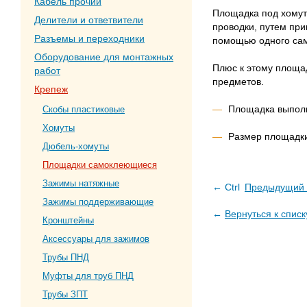
Кабель прочий
Площадка под хомут 
Делители и ответвители
проводки, путем при
Разъемы и переходники
помощью одного сам
Оборудование для монтажных
Плюс к этому площад
работ
предметов.
Крепеж
Площадка выполн
Скобы пластиковые
Хомуты
Размер площадки
Дюбель-хомуты
Площадки самоклеющиеся
Зажимы натяжные
← Ctrl
Предыдущий 
Зажимы поддерживающие
←
Вернуться к списк
Кронштейны
Аксессуары для зажимов
Трубы ПНД
Муфты для труб ПНД
Трубы ЗПТ