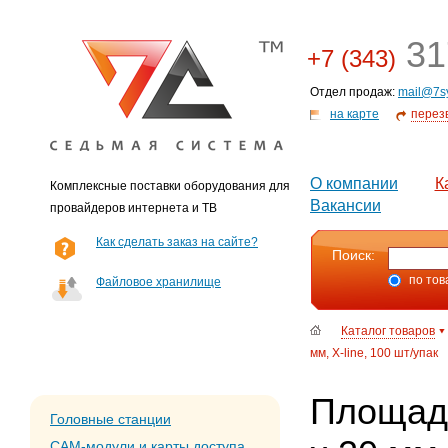
31
+7 (343)
Отдел продаж:
mail@7s
на карте
перез
О компании
К
Комплексные поставки оборудования для
Вакансии
провайдеров интернета и ТВ
Как сделать заказ на сайте?
Поиск:
по тов
Файловое хранилище
Каталог товаров
мм, X-line, 100 шт/упак
Площадк
Головные станции
CAM-модули и карты доступа