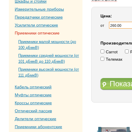
Шкафы и стойки
Измерительные приборы
Цена:
Передатчики оптические
Усилители оптические
от
Приемники оптические
Приемники малой мощности (до
Производител
100 дБмкВ)
Carrot
Приемники средней мощности (от
Телемак
101 дБмкВ до 110 дБмкВ)
Приемники высокой мощности (от
111 дБмкВ)
Показ
Кабель оптический
Муфты оптические
Кроссы оптические
Оптический пассив
Делители оптические
Приемники абонентские