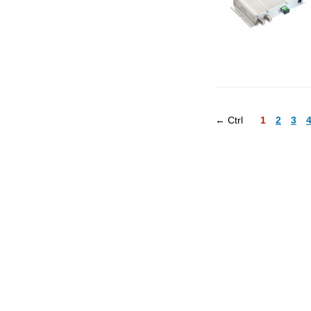
← Ctrl
1
2
3