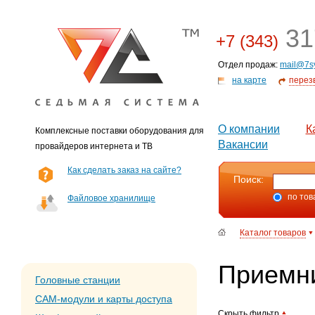
31
+7 (343)
Отдел продаж:
mail@7s
на карте
перез
О компании
К
Комплексные поставки оборудования для
Вакансии
провайдеров интернета и ТВ
Как сделать заказ на сайте?
Поиск:
по тов
Файловое хранилище
Каталог товаров
Приемни
Головные станции
CAM-модули и карты доступа
Скрыть фильтр