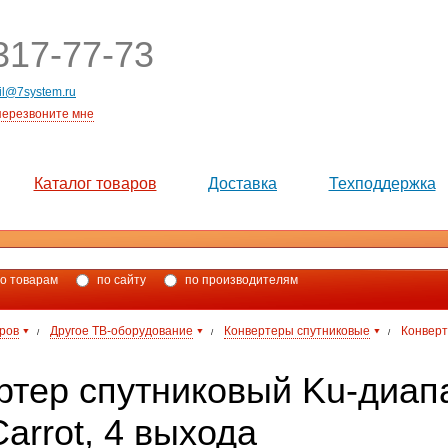
17-77-73
il@7system.ru
перезвоните мне
Каталог товаров
Доставка
Техподдержка
о товарам
по сайту
по производителям
аров
Другое ТВ-оборудование
Конвертеры спутниковые
Конверт
/
/
/
ртер спутниковый Ku-диап
arrot, 4 выхода