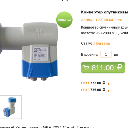
Конвертер спутниковый
Артикул: GKF-2034Carrot
Конвертер спутниковый круг
частота: 950-2000 МГц, Усил
Статус:
Под заказ
В корзину:
шт
811.00
a
i
Опт1
772.00
a
i
Опт2
735.00
a
никовый Ku-диапазона GKF-2034 Carrot, 4 выхода.