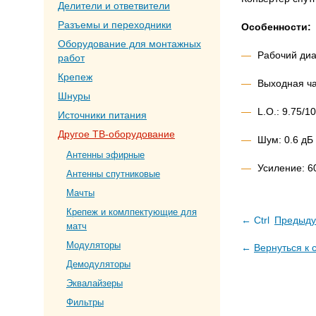
Делители и ответвители
Разъемы и переходники
Особенности:
Оборудование для монтажных
Рабочий диа
работ
Крепеж
Выходная ча
Шнуры
L.O.: 9.75/1
Источники питания
Другое ТВ-оборудование
Шум: 0.6 дБ
Антенны эфирные
Усиление: 6
Антенны спутниковые
Мачты
Крепеж и комлпектующие для
← Ctrl
Предыду
матч
Модуляторы
←
Вернуться к 
Демодуляторы
Эквалайзеры
Фильтры