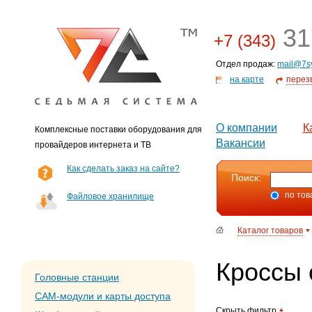
31
+7 (343)
Отдел продаж:
mail@7s
на карте
перез
О компании
К
Комплексные поставки оборудования для
Вакансии
провайдеров интернета и ТВ
Как сделать заказ на сайте?
Поиск:
по тов
Файловое хранилище
Каталог товаров
Кроссы 
Головные станции
CAM-модули и карты доступа
Скрыть фильтр