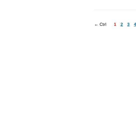
← Ctrl
1
2
3