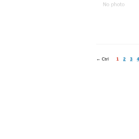
← Ctrl
1
2
3