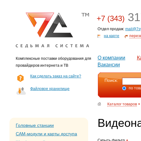
31
+7 (343)
Отдел продаж:
mail@7s
на карте
перез
О компании
К
Комплексные поставки оборудования для
Вакансии
провайдеров интернета и ТВ
Как сделать заказ на сайте?
Поиск:
по тов
Файловое хранилище
Каталог товаров
Видеон
Головные станции
CAM-модули и карты доступа
Скрыть фильтр