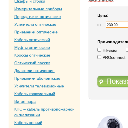
Шкафы и стойки
Измерительные приборы
Цена:
Передатчики оптические
Усилители оптические
от
Приемники оптические
Кабель оптический
Производител
Муфты оптические
Hikvision
Кроссы оптические
PROconnect
Оптический пассив
Делители оптические
Приемники абонентские
Показ
Усилители телевизионные
Кабель коаксиальный
Витая пара
КПС – кабель противопожарной
сигнализации
Кабель прочий