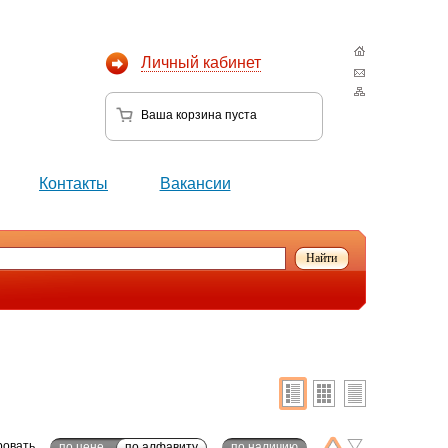
Личный кабинет
Ваша корзина
пуста
Контакты
Вакансии
ровать
по цене
по алфавиту
по наличию