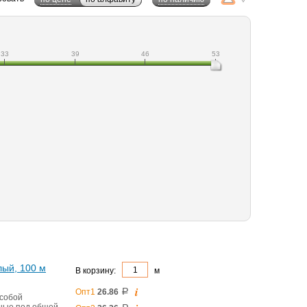
33
39
46
53
лый, 100 м
В корзину:
м
i
Опт1
26.86
a
 собой
нные под общей