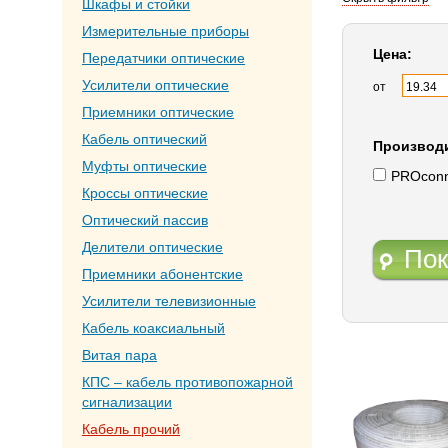
Шкафы и стойки
Измерительные приборы
Цена:
Передатчики оптические
Усилители оптические
от
Приемники оптические
Кабель оптический
Производ
Муфты оптические
PROconn
Кроссы оптические
Оптический пассив
Делители оптические
Пок
Приемники абонентские
Усилители телевизионные
Кабель коаксиальный
Витая пара
КПС – кабель противопожарной
сигнализации
Кабель прочий