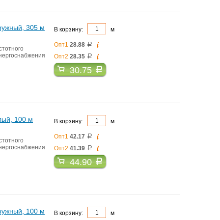
ружный, 305 м
В корзину:
м
i
Опт1
28.88
a
стотного
i
энергоснабжения
Опт2
28.35
a
30.75
a
лый, 100 м
В корзину:
м
i
Опт1
42.17
a
стотного
i
энергоснабжения
Опт2
41.39
a
44.90
a
ружный, 100 м
В корзину:
м