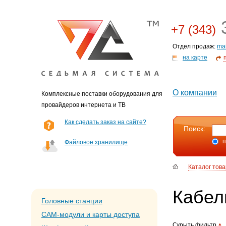
3
+7 (343)
Отдел продаж:
ma
на карте
О компании
Комплексные поставки оборудования для
провайдеров интернета и ТВ
Как сделать заказ на сайте?
Поиск:
п
Файловое хранилище
Каталог тов
Кабел
Головные станции
CAM-модули и карты доступа
Скрыть фильтр