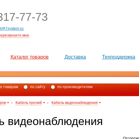
17-77-73
il@7system.ru
перезвоните мне
Каталог товаров
Доставка
Техподдержка
о товарам
по сайту
по производителям
аров
Кабель прочий
Кабель видеонаблюдения
/
/
ь видеонаблюдения
Отсорти