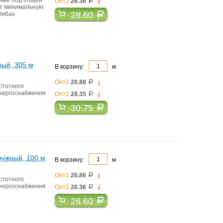
i
Опт2
26.36
a
ет минимальную
28.60
a
гибах.
лый, 305 м
В корзину:
м
i
Опт1
28.88
a
стотного
i
энергоснабжения
Опт2
28.35
a
30.75
a
ружный, 100 м
В корзину:
м
i
Опт1
26.86
a
стотного
i
энергоснабжения
Опт2
26.36
a
28.60
a