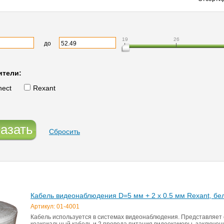
19
26
до
ители:
ect
Rexant
азать
Сбросить
Кабель видеонаблюдения D=5 мм + 2 x 0.5 мм Rexant, бе
Артикул: 01-4001
Кабель используется в системах видеонаблюдения. Представляет
коаксиальный кабель и 2 провода питания видеокамеры, заключе