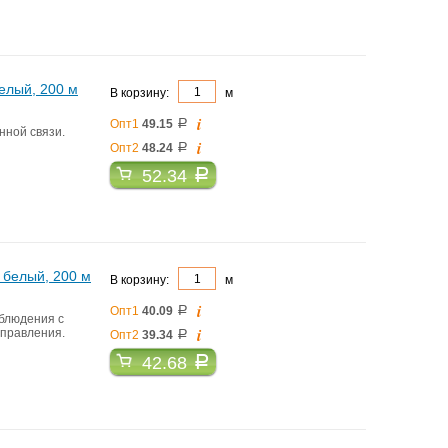
елый, 200 м
В корзину:
м
i
Опт1
49.15
a
нной связи.
i
Опт2
48.24
a
52.34
a
 белый, 200 м
В корзину:
м
i
Опт1
40.09
a
аблюдения с
i
управления.
Опт2
39.34
a
42.68
a