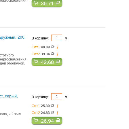
энергоснабжения
36.71
a
аружный, 200
В корзину:
м
i
Опт1
40.09
a
i
Опт2
39.34
a
стотного
энергоснабжения
42.68
a
щей оболочкой.
t, серый,
В корзину:
м
i
Опт1
25.30
a
i
Опт2
24.83
a
ала, и 2 жил
26.94
a