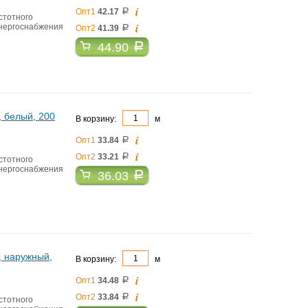
i
Опт1
42.17
a
стотного
i
энергоснабжения
Опт2
41.39
a
44.90
a
, белый, 200
В корзину:
м
i
Опт1
33.84
a
i
Опт2
33.21
a
стотного
энергоснабжения
36.03
a
, наружный,
В корзину:
м
i
Опт1
34.48
a
i
Опт2
33.84
a
стотного