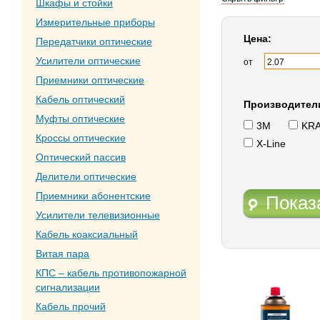
Шкафы и стойки
Измерительные приборы
Цена:
Передатчики оптические
Усилители оптические
от
Приемники оптические
Кабель оптический
Производител
Муфты оптические
3M
KR
Кроссы оптические
X-Line
Оптический пассив
Делители оптические
Приемники абонентские
Показ
Усилители телевизионные
Кабель коаксиальный
Витая пара
КПС – кабель противопожарной
сигнализации
Кабель прочий