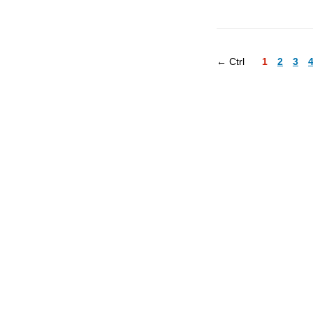
← Ctrl
1
2
3