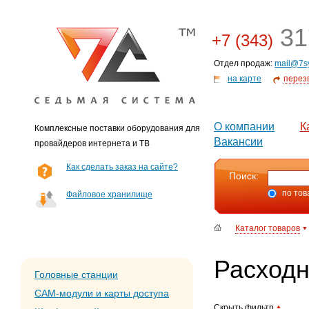
31
+7 (343)
Отдел продаж:
mail@7s
на карте
перез
О компании
К
Комплексные поставки оборудования для
Вакансии
провайдеров интернета и ТВ
Как сделать заказ на сайте?
Поиск:
по тов
Файловое хранилище
Каталог товаров
Расход
Головные станции
CAM-модули и карты доступа
Скрыть фильтр