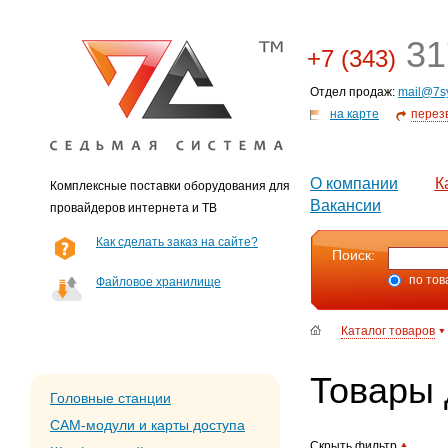
31
+7 (343)
Отдел продаж:
mail@7s
на карте
перез
О компании
К
Комплексные поставки оборудования для
Вакансии
провайдеров интернета и ТВ
Как сделать заказ на сайте?
Поиск:
по тов
Файловое хранилище
Каталог товаров
Товары 
Головные станции
CAM-модули и карты доступа
Скрыть фильтр