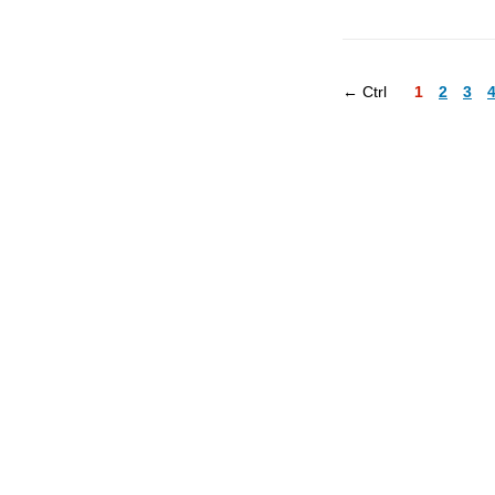
← Ctrl
1
2
3