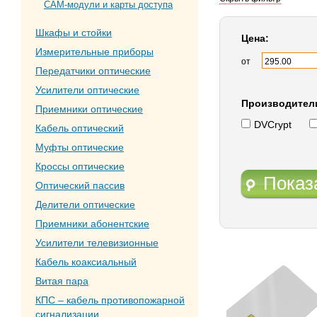
CAM-модули и карты доступа
Шкафы и стойки
Цена:
Измерительные приборы
от
Передатчики оптические
Усилители оптические
Производител
Приемники оптические
DVCrypt
Кабель оптический
Муфты оптические
Кроссы оптические
Показ
Оптический пассив
Делители оптические
Приемники абонентские
Усилители телевизионные
Кабель коаксиальный
Витая пара
КПС – кабель противопожарной
сигнализации