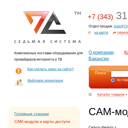
31
+7 (343)
Отдел продаж:
mail@7s
на карте
перез
О компании
К
Комплексные поставки оборудования для
Вакансии
провайдеров интернета и ТВ
Как сделать заказ на сайте?
Поиск:
по тов
Файловое хранилище
Каталог товаров
CAM-мод
Головные станции
CAM-модули и карты доступа
Скрыть фильтр