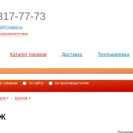
17-77-73
il@7system.ru
перезвоните мне
Каталог товаров
Доставка
Техподдержка
о товарам
по сайту
по производителям
аров
Крепеж
/
ж
Отсорти