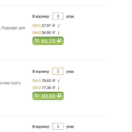
В корзину:
упак
i
Опт1
57.97
a
у. Подходит для
i
Опт2
56.90
a
61.73
a
В корзину:
упак
i
Опт1
78.82
a
стких труб к
i
Опт2
77.36
a
83.93
a
В корзину:
упак