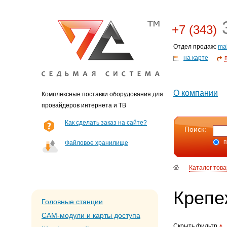
3
+7 (343)
Отдел продаж:
ma
на карте
О компании
Комплексные поставки оборудования для
провайдеров интернета и ТВ
Как сделать заказ на сайте?
Поиск:
п
Файловое хранилище
Каталог тов
Крепе
Головные станции
CAM-модули и карты доступа
Скрыть фильтр