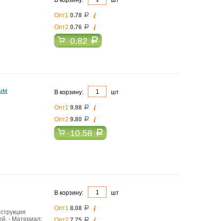
i
Опт1
0.78
a
i
Опт2
0.76
a
0.82
a
ным
В корзину:
шт
i
Опт1
9.98
a
i
Опт2
9.80
a
10.58
a
В корзину:
шт
i
Опт1
8.08
a
нструкция
i
й. - Материал:
Опт2
7.75
a