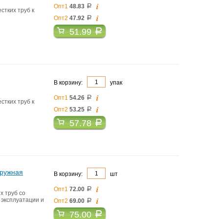
i
Опт1
48.83
a
стких труб к
i
Опт2
47.92
a
51.99
a
В корзину:
упак
i
Опт1
54.26
a
стких труб к
i
Опт2
53.25
a
57.78
a
аружная
В корзину:
шт
i
Опт1
72.00
a
х труб со
i
 эксплуатации и
Опт2
69.00
a
75.00
a