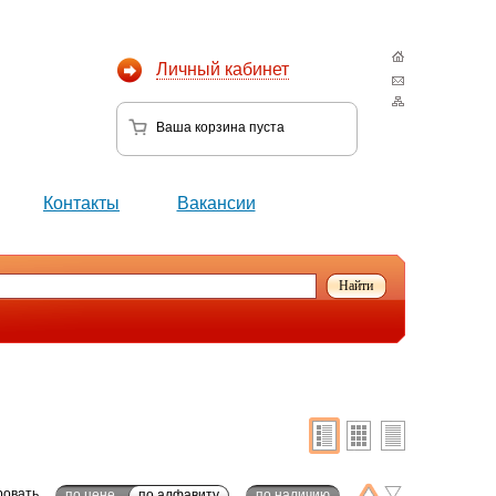
Личный кабинет
Ваша корзина
пуста
Контакты
Вакансии
ровать
по цене
по алфавиту
по наличию