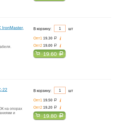
IronMaster,
В корзину:
шт
i
Опт1
19.30
a
i
Опт2
19.00
a
абеля.
19.60
a
C-22
В корзину:
шт
i
Опт1
19.50
a
i
Опт2
19.20
a
ОК на опорах
даниями и
19.80
a