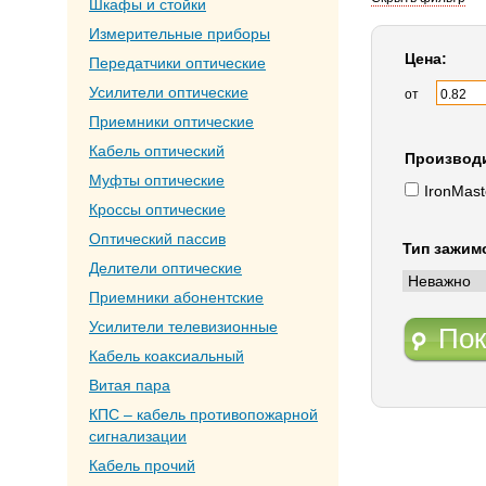
Шкафы и стойки
Измерительные приборы
Цена:
Передатчики оптические
Усилители оптические
от
Приемники оптические
Кабель оптический
Производ
Муфты оптические
IronMast
Кроссы оптические
Оптический пассив
Тип зажим
Делители оптические
Приемники абонентские
Усилители телевизионные
Пок
Кабель коаксиальный
Витая пара
КПС – кабель противопожарной
сигнализации
Кабель прочий