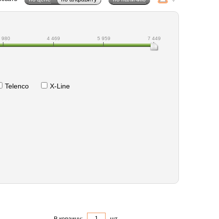
 980
4 469
5 959
7 449
Telenco
X-Line
В корзину:
шт