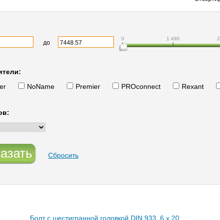
0
1 490
2
до
ители:
er
NoName
Premier
PROconnect
Rexant
ов:
азать
Сбросить
Болт с шестигранной головкой DIN 933, 6 x 20