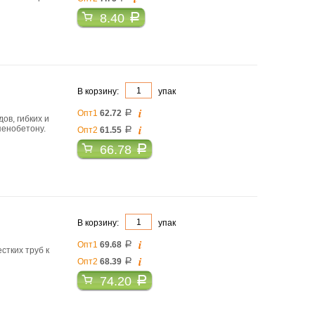
8.40
a
В корзину:
упак
i
Опт1
62.72
a
ов, гибких и
i
пенобетону.
Опт2
61.55
a
66.78
a
В корзину:
упак
i
Опт1
69.68
a
стких труб к
i
Опт2
68.39
a
74.20
a