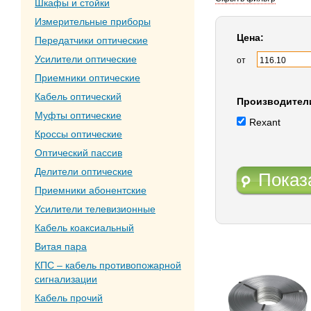
Шкафы и стойки
Измерительные приборы
Цена:
Передатчики оптические
Усилители оптические
от
Приемники оптические
Кабель оптический
Производител
Муфты оптические
Rexant
Кроссы оптические
Оптический пассив
Делители оптические
Показ
Приемники абонентские
Усилители телевизионные
Кабель коаксиальный
Витая пара
КПС – кабель противопожарной
сигнализации
Кабель прочий