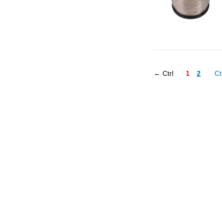
← Ctrl
1
2
Ct