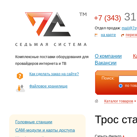
31
+7 (343)
Отдел продаж:
mail@7s
на карте
перез
О компании
К
Комплексные поставки оборудования для
Вакансии
провайдеров интернета и ТВ
Как сделать заказ на сайте?
Поиск:
по тов
Файловое хранилище
Каталог товаров
Трос ст
Головные станции
CAM-модули и карты доступа
Скрыть фильтр