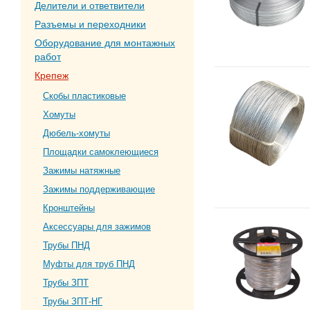
Делители и ответвители
Разъемы и переходники
Оборудование для монтажных
работ
Крепеж
Скобы пластиковые
Хомуты
Дюбель-хомуты
Площадки самоклеющиеся
Зажимы натяжные
Зажимы поддерживающие
Кронштейны
Аксессуары для зажимов
Трубы ПНД
Муфты для труб ПНД
Трубы ЗПТ
Трубы ЗПТ-НГ