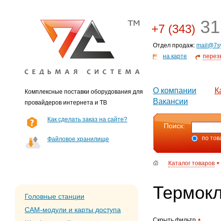
31
+7 (343)
Отдел продаж:
mail@7s
на карте
перез
О компании
К
Комплексные поставки оборудования для
Вакансии
провайдеров интернета и ТВ
Как сделать заказ на сайте?
Поиск:
по тов
Файловое хранилище
Каталог товаров
Термок
Головные станции
CAM-модули и карты доступа
Скрыть фильтр