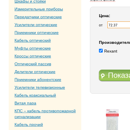
Шкафы и стойки
Измерительные приборы
Цена:
Передатчики оптические
Усилители оптические
от
Приемники оптические
Кабель оптический
Производител
Муфты оптические
Rexant
Кроссы оптические
Оптический пассив
Делители оптические
Показ
Приемники абонентские
Усилители телевизионные
Кабель коаксиальный
Витая пара
КПС – кабель противопожарной
сигнализации
Кабель прочий