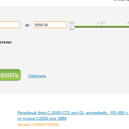
608
2 187
3
до
ители:
азать
Сбросить
Релейный блок С-2000-СП1 исп.01, интерфейс - RS-485 
от пульта С2000 или ЭВМ
Артикул: S2000CP1ISP01