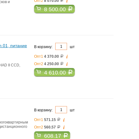
i
Опт2
8 070.00
a
сков и
8 500.00
a
.01, питание
В корзину:
шт
i
Опт1
4 370.00
a
i
Опт2
4 250.00
a
HAD II CCD,
4 610.00
a
В корзину:
шт
i
Опт1
571.15
a
ногоквартирным
i
дистанционного
Опт2
560.57
a
608.17
a