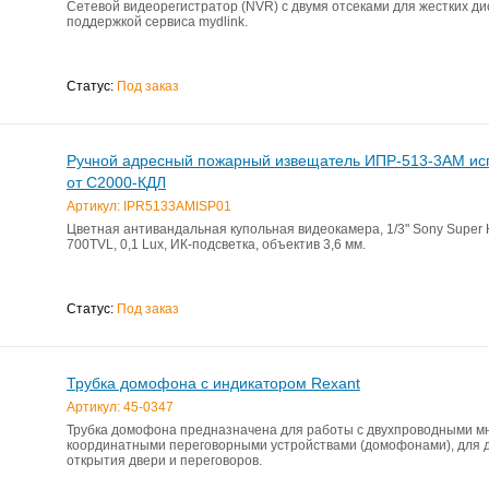
Сетевой видеорегистратор (NVR) с двумя отсеками для жестких ди
поддержкой сервиса mydlink.
Статус:
Под заказ
Ручной адресный пожарный извещатель ИПР-513-3АМ исп
от С2000-КДЛ
Артикул: IPR5133AMISP01
Цветная антивандальная купольная видеокамера, 1/3" Sony Super 
700TVL, 0,1 Lux, ИК-подсветка, объектив 3,6 мм.
Статус:
Под заказ
Трубка домофона с индикатором Rexant
Артикул: 45-0347
Трубка домофона предназначена для работы c двухпроводными м
координатными переговорными устройствами (домофонами), для 
открытия двери и переговоров.