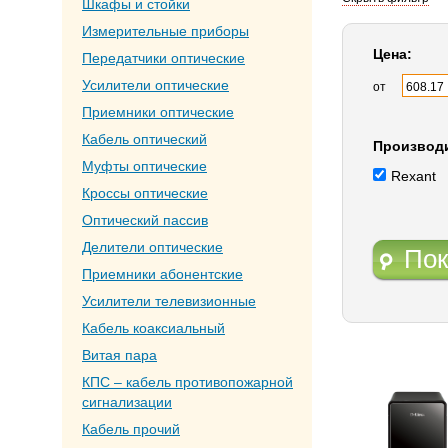
Шкафы и стойки
Измерительные приборы
Цена:
Передатчики оптические
Усилители оптические
от
Приемники оптические
Кабель оптический
Производ
Муфты оптические
Rexant
Кроссы оптические
Оптический пассив
Делители оптические
Пок
Приемники абонентские
Усилители телевизионные
Кабель коаксиальный
Витая пара
КПС – кабель противопожарной
сигнализации
Кабель прочий