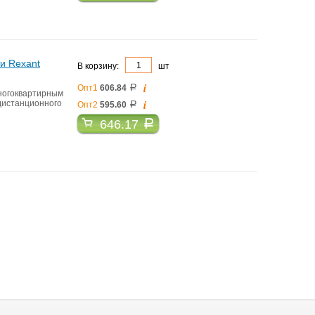
и Rexant
В корзину:
шт
i
Опт1
606.84
a
ногоквартирным
i
дистанционного
Опт2
595.60
a
646.17
a