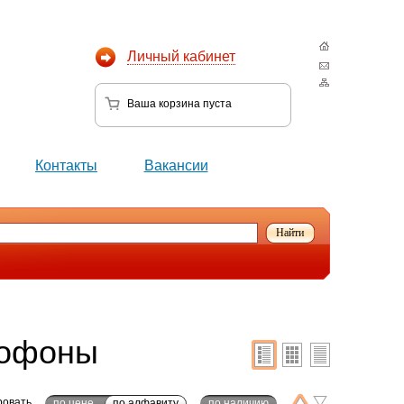
Личный кабинет
Ваша корзина
пуста
Контакты
Вакансии
мофоны
ровать
по цене
по алфавиту
по наличию