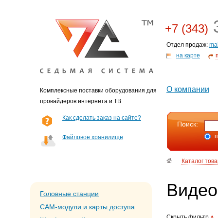
3
+7 (343)
Отдел продаж:
ma
на карте
О компании
Комплексные поставки оборудования для
провайдеров интернета и ТВ
Как сделать заказ на сайте?
Поиск:
п
Файловое хранилище
Каталог тов
Видео
Головные станции
CAM-модули и карты доступа
Скрыть фильтр