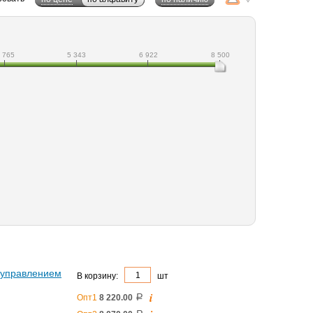
 765
5 343
6 922
8 500
с управлением
В корзину:
шт
i
Опт1
8 220.00
a