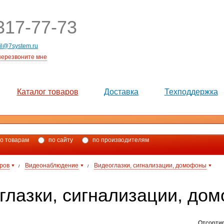
17-77-73
il@7system.ru
перезвоните мне
Каталог товаров
Доставка
Техподдержка
о товарам
по сайту
по производителям
аров
Видеонаблюдение
Видеоглазки, сигнализации, домофоны
/
/
глазки, сигнализации, до
Отсорти