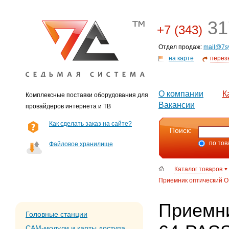
31
+7 (343)
Отдел продаж:
mail@7s
на карте
перез
О компании
К
Комплексные поставки оборудования для
Вакансии
провайдеров интернета и ТВ
Как сделать заказ на сайте?
Поиск:
по тов
Файловое хранилище
Каталог товаров
Приемник оптический OR
Приемни
Головные станции
CAM-модули и карты доступа