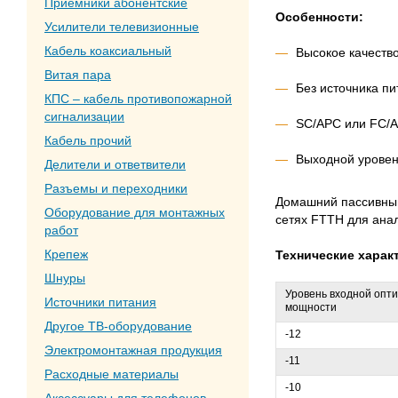
Приемники абонентские
Особенности:
Усилители телевизионные
Кабель коаксиальный
Высокое качество
Витая пара
Без источника п
КПС – кабель противопожарной
сигнализации
SC/APC или FC/
Кабель прочий
Выходной уровен
Делители и ответвители
Разъемы и переходники
Домашний пассивный
Оборудование для монтажных
сетях FTTH для анал
работ
Крепеж
Технические харак
Шнуры
Уровень входной опти
Источники питания
мощности
Другое ТВ-оборудование
-12
Электромонтажная продукция
-11
Расходные материалы
-10