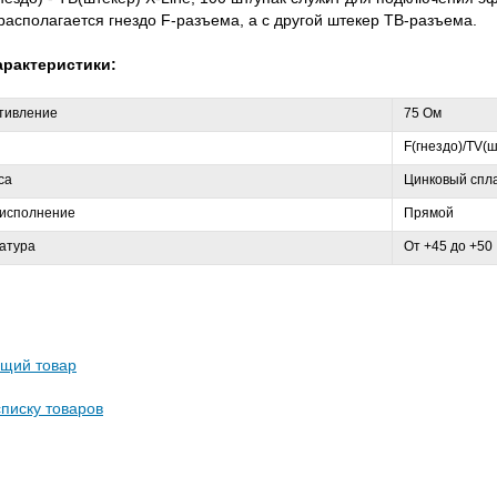
располагается гнездо F-разъема, а с другой штекер ТВ-разъема.
арактеристики:
тивление
75 Ом
F(гнездо)/TV(
са
Цинковый спл
 исполнение
Прямой
атура
От +45 до +50
щий товар
списку товаров