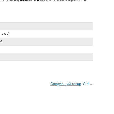
штекер)
ав
Следующий товар
Ctrl →