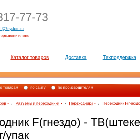
17-77-73
il@7system.ru
перезвоните мне
Каталог товаров
Доставка
Техподдержка
о товарам
по сайту
по производителям
аров
Разъемы и переходники
Переходники
Переходник F(гнездо)
/
/
/
дник F(гнездо) - ТВ(штеке
т/упак