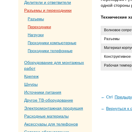
Делители и ответвители
одной стороны 
Разъемы и переходники
Технические х
Разъемы
Переходники
Волновое сопро
Нагрузки
Разъемы
Проходники компьютерные
Материал корпу
Проходники телефонные
Конструктивное
Оборудование для монтажных
Рабочая темпер
работ
Крепеж
Шнуры
Источники питания
← Ctrl
Предыду
Другое ТВ-оборудование
Электромонтажная продукция
←
Вернуться к 
Расходные материалы
Аксессуары для телефонов