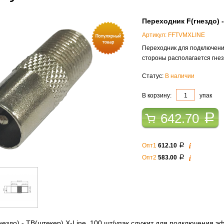
Переходник F(гнездо) -
Артикул: FFTVMXLINE
Переходник для подключения
стороны располагается гнез
Статус:
В наличии
В корзину:
упак
642.70
a
i
Опт1
612.10
a
i
Опт2
583.00
a
ездо) - ТВ(штекер) X-Line, 100 шт/упак служит для подключения э