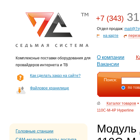
31
+7 (343)
Отдел продаж:
mail@7s
на карте
перез
О компании
К
Комплексные поставки оборудования для
Вакансии
провайдеров интернета и ТВ
Как сделать заказ на сайте?
Поиск:
по тов
Файловое хранилище
Каталог товаров
110C-M-4P Hyperline
Модуль 
Головные станции
CAM-модули и карты доступа