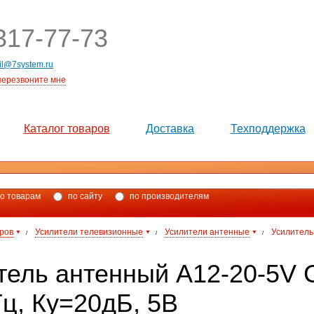
17-77-73
il@7system.ru
перезвоните мне
Каталог товаров
Доставка
Техподдержка
о товарам
по сайту
по производителям
аров
Усилители телевизионные
Усилители антенные
Усилитель
/
/
/
тель антенный A12-20-5V Ca
ц, Ку=20дБ, 5В