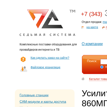
3
+7 (343)
Отдел продаж:
ma
на карте
О компании
Комплексные поставки оборудования для
провайдеров интернета и ТВ
Как сделать заказ на сайте?
Поиск:
п
Файловое хранилище
Каталог тов
Усили
Головные станции
860МГ
CAM-модули и карты доступа