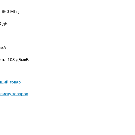
0-860 МГц
0 дБ
 мА
ть: 108 дБмкВ
щий товар
списку товаров