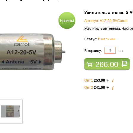
Усилитель антенный A1
Артикул: A12-20-5VCarrot
Усилитель антенный, Частот
Статус:
В наличии
В корзину:
шт
266.00
a
i
Опт1
253.00
a
i
Опт2
241.00
a