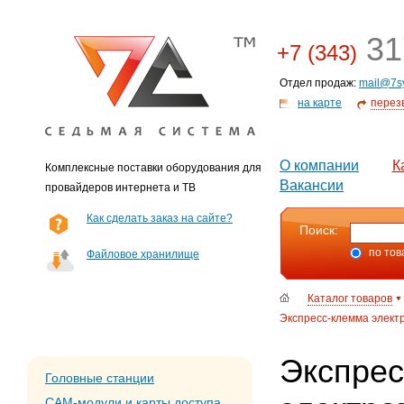
31
+7 (343)
Отдел продаж:
mail@7s
на карте
перез
О компании
К
Комплексные поставки оборудования для
Вакансии
провайдеров интернета и ТВ
Как сделать заказ на сайте?
Поиск:
по тов
Файловое хранилище
Каталог товаров
Экспресс-клемма электр
Экспрес
Головные станции
CAM-модули и карты доступа