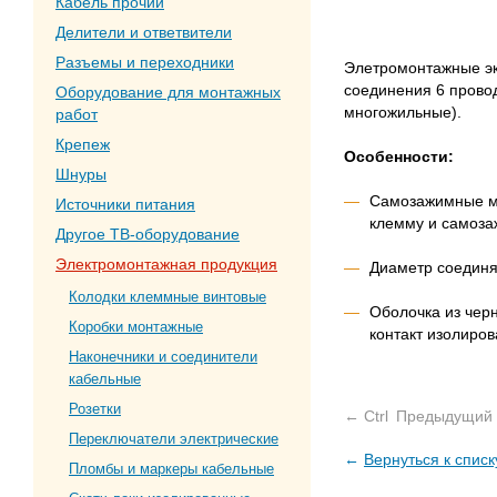
Кабель прочий
Делители и ответвители
Разъемы и переходники
Элетромонтажные эк
соединения 6 прово
Оборудование для монтажных
многожильные).
работ
Крепеж
Особенности:
Шнуры
Самозажимные ме
Источники питания
клемму и самоза
Другое ТВ-оборудование
Электромонтажная продукция
Диаметр соединя
Колодки клеммные винтовые
Оболочка из черн
Коробки монтажные
контакт изолиро
Наконечники и соединители
кабельные
Розетки
← Ctrl
Предыдущий 
Переключатели электрические
←
Вернуться к списк
Пломбы и маркеры кабельные