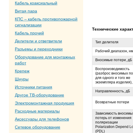
Кабель коаксиальный
Витая пара
КПС – кабель противопожарной
сигнализации
Технические харак
Кабель прочий
Делители и ответвители
Тип делителя
Разъемы и переходники
Рабочий диапазон, н
Оборудование для монтажных
Вносимые потери, дБ
работ
Воспроизводимость
Крепеж
(разброс вносимых п
для одного и того же
Шнуры
экземпляра изделия),
Источники питания
Направленность, дБ
Другое ТВ-оборудование
Возвратные потери
Электромонтажная продукция
Расходные материалы
Зависимость вносимы
потерь от изменения
Аксессуары для телефонов
поляризации
Polarization Depend L
Сетевое оборудование
(PDL)