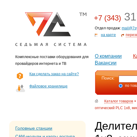
31
+7 (343)
Отдел продаж:
mail@7s
на карте
перез
О компании
К
Комплексные поставки оборудования для
Вакансии
провайдеров интернета и ТВ
Как сделать заказ на сайте?
Поиск:
по тов
Файловое хранилище
Каталог товаров
оптический PLC 1х8, мин
Делител
Головные станции
CAM-модули и карты доступа