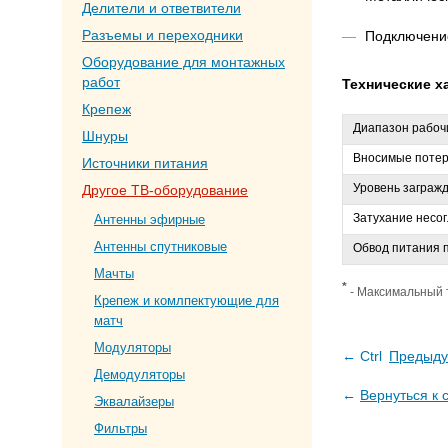
Делители и ответвители
Разъемы и переходники
Подключени
Оборудование для монтажных
работ
Технические х
Крепеж
Диапазон рабочи
Шнуры
Вносимые потери
Источники питания
Уровень загражд
Другое ТВ-оборудование
Затухание несог
Антенны эфирные
Антенны спутниковые
Обвод питания п
Мачты
*
- Максимальный т
Крепеж и комлпектующие для
матч
Модуляторы
← Ctrl
Предыду
Демодуляторы
←
Вернуться к 
Эквалайзеры
Фильтры