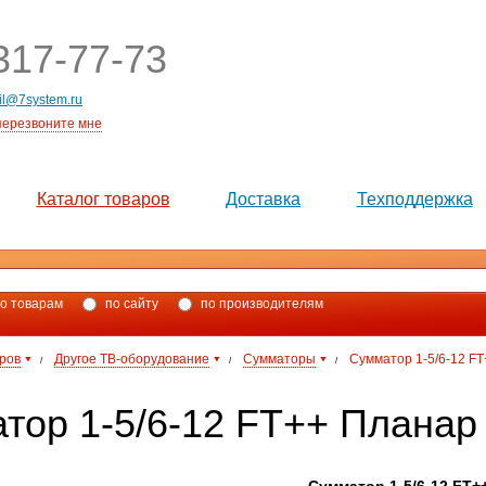
17-77-73
il@7system.ru
перезвоните мне
Каталог товаров
Доставка
Техподдержка
о товарам
по сайту
по производителям
аров
Другое ТВ-оборудование
Сумматоры
Сумматор 1-5/6-12 F
/
/
/
тор 1-5/6-12 FТ++ Планар