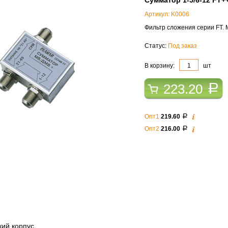
Сумматор 1-5/6-12 FТ+
Артикул: K0006
Фильтр сложения серии FT.
Статус:
Под заказ
В корзину:
шт
223.20
a
i
Опт1
219.60
a
i
Опт2
216.00
a
ий корпус