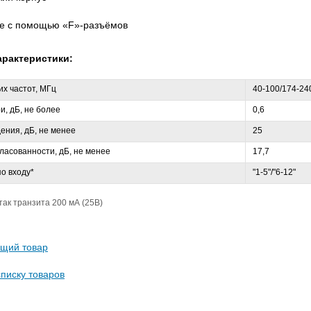
е с помощью «F»-разъёмов
арактеристики:
х частот, МГц
40-100/174-24
, дБ, не более
0,6
ения, дБ, не менее
25
ласованности, дБ, не менее
17,7
о входу*
"1-5"/"6-12"
ак транзита 200 мА (25В)
щий товар
списку товаров