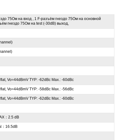
ездо 75Ом на вход , 1 F-разъём гнездо 75Ом на основной
ъём гнездо 75Ом на test (-30dB) выход,
hannel)
hannel)
flat, Vo=44dBmV TYP: -62dBc Max.: -60dBc
flat, Vo=44dBmV TYP: -58dBc Max.: -56dBc
flat, Vo=44dBmV TYP: -62dBc Max.: -60dBc
MAX：2.5 dB
N：16.5dB