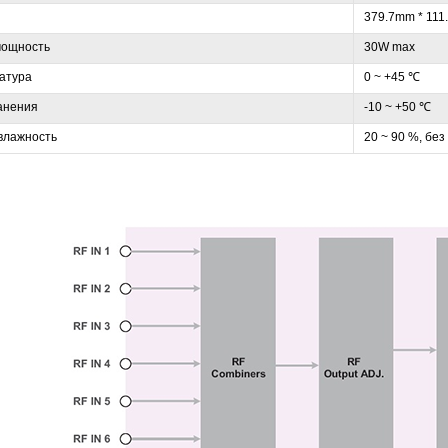
379.7mm * 11
мощность
30W max
атура
0 ~ +45 ℃
ранения
-10 ~ +50 ℃
влажность
20 ~ 90 %, без