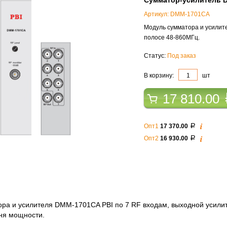
Сумматор-усилитель 
Артикул: DMM-1701CA
Модуль сумматора и усилит
полосе 48-860МГц.
Статус:
Под заказ
В корзину:
шт
17 810.00
i
Опт1
17 370.00
a
i
Опт2
16 930.00
a
ра и усилителя DMM-1701CA PBI по 7 RF входам, выходной усилит
ня мощности.