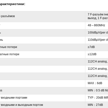
арактеристики:
7 F-разъём гн
п разъёмов
выход, 1 F-раз
т
48～860MHz
ь
100dBμV(per c
нь
110dBμV(per c
тные потери
≥7dB
атные потери
≥12dB
112CH analog, 
112CH analog, 
112CH analog, 
MAX：6dB
ss
MIN：0.5 dB 
 входными портами
TYP：20dB MI
 входными и выходным портом
MIN：27dB