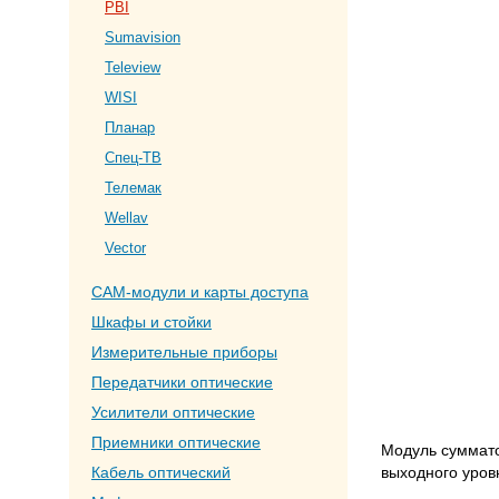
PBI
Sumavision
Teleview
WISI
Планар
Спец-ТВ
Телемак
Wellav
Vector
CAM-модули и карты доступа
Шкафы и стойки
Измерительные приборы
Передатчики оптические
Усилители оптические
Приемники оптические
Модуль суммато
Кабель оптический
выходного уров