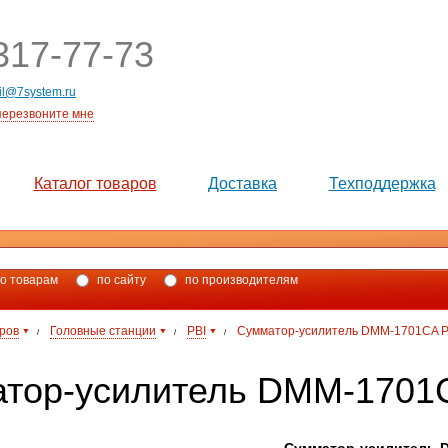
17-77-73
il@7system.ru
перезвоните мне
Каталог товаров
Доставка
Техподдержка
о товарам
по сайту
по производителям
аров
Головные станции
PBI
Сумматор-усилитель DMM-1701CA P
/
/
/
тор-усилитель DMM-1701