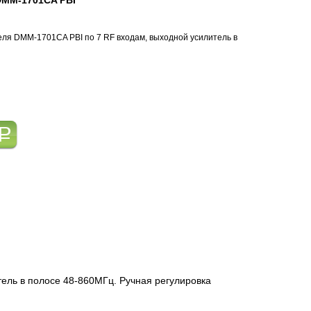
DMM-1701CA PBI
еля DMM-1701CA PBI по 7 RF входам, выходной усилитель в
a
ель в полосе 48-860МГц. Ручная регулировка