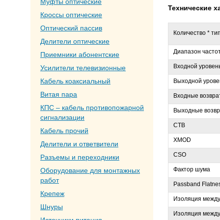
Муфты оптические
Технические х
Кроссы оптические
Оптический пассив
Количество * ти
Делители оптические
Диапазон часто
Приемники абонентские
Входной уровен
Усилители телевизионные
Кабель коаксиальный
Выходной урове
Витая пара
Входные возвра
КПС – кабель противопожарной
Выходные возвр
сигнализации
CTB
Кабель прочий
XMOD
Делители и ответвители
CSO
Разъемы и переходники
Фактор шума
Оборудование для монтажных
работ
Passband Flatne
Крепеж
Изоляция между
Шнуры
Изоляция между