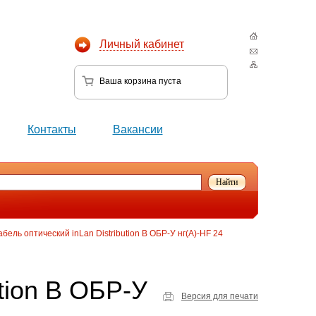
Личный кабинет
Ваша корзина
пуста
Контакты
Вакансии
абель оптический inLan Distribution B ОБР-У нг(А)-HF 24
ution B ОБР-У
Версия для печати