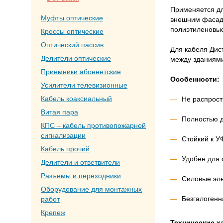
Применяется для
Муфты оптические
внешним фасадам
полиэтиленовые 
Кроссы оптические
Оптический пассив
Для кабеля Ди
Делители оптические
между зданиями
Приемники абонентские
Особенности:
Усилители телевизионные
Кабель коаксиальный
Не распрост
Витая пара
Полностью д
КПС – кабель противопожарной
сигнализации
Стойкий к У
Кабель прочий
Удобен для 
Делители и ответвители
Разъемы и переходники
Силовые эл
Оборудование для монтажных
Безгалогенн
работ
Крепеж
Технические х