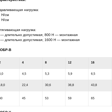
давливающая нагрузка:
 Н/см
 Н/см
тягивающая нагрузка:
 — длительно допустимая; 800 Н — монтажная
 — длительно допустимая; 1600 Н — монтажная
/ОБР-В
2
4
8
12
16
4,0
4,5
5,3
5,9
6,5
18,0
22,4
30,6
36,8
43,8
40
45
53
59
65