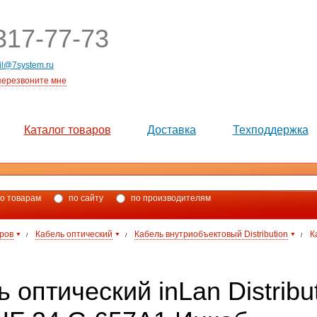
17-77-73
il@7system.ru
перезвоните мне
Каталог товаров
Доставка
Техподдержка
о товарам
по сайту
по производителям
аров
Кабель оптический
Кабель внутриобъектовый Distribution
К
/
/
/
 оптический inLan Distrib