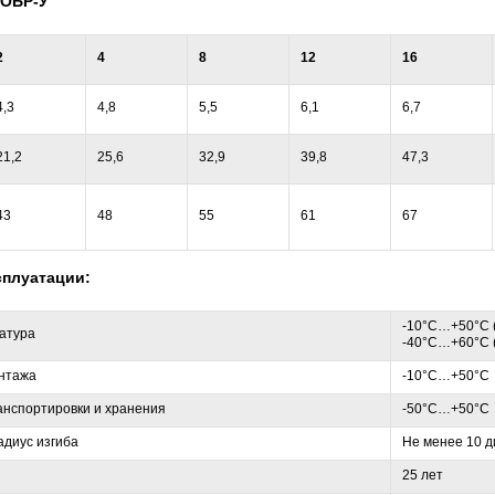
ОБР-У
2
4
8
12
16
4,3
4,8
5,5
6,1
6,7
21,2
25,6
32,9
39,8
47,3
43
48
55
61
67
сплуатации:
-10°С…+50°С 
атура
-40°С…+60°С 
нтажа
-10°С…+50°С
анспортировки и хранения
-50°С…+50°С
диус изгиба
Не менее 10 д
25 лет