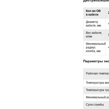
Дистрибьюшн/
Кол-во ОВ
в кабеле
Диаметр
кабеля, мм
Вес кабеля,
кг/км
Минимальный
радиус
изгиба, мм
Параметры эк
Рабочая темпер
Температура мо
Температура тр
Минимальный ра
Срок службы