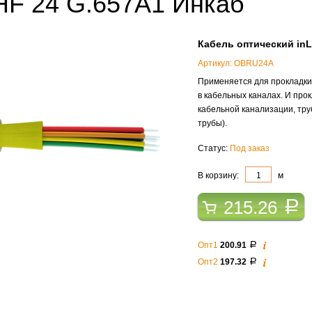
-HF 24 G.657A1 Инкаб
Кабель оптический inLa
Артикул: OBRU24A
Применяется для прокладки в
в кабельных каналах. И про
кабельной канализации, тр
трубы).
Статус:
Под заказ
В корзину:
м
215.26
a
i
Опт1
200.91
a
i
Опт2
197.32
a