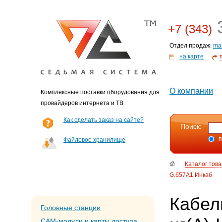
3
+7 (343)
Отдел продаж:
ma
на карте
О компании
Комплексные поставки оборудования для
провайдеров интернета и ТВ
Как сделать заказ на сайте?
Поиск:
п
Файловое хранилище
Каталог тов
G.657A1 Инкаб
Кабель
Головные станции
CAM-модули и карты доступа