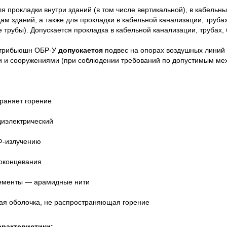
 прокладки внутри зданий (в том числе вертикальной), в кабельны
 зданий, а также для прокладки в кабельной канализации, трубах
трубы). Допускается прокладка в кабельной канализации, трубах, б
стрибьюшн ОБР-У
допускается
подвес на опорах воздушных линий 
 и сооружениями (при соблюдении требований по допустимым мех
раняет горение
иэлектрический
Ф-излучению
оконцевания
ементы — арамидные нити
ая оболочка, не распространяющая горение
арактеристики: