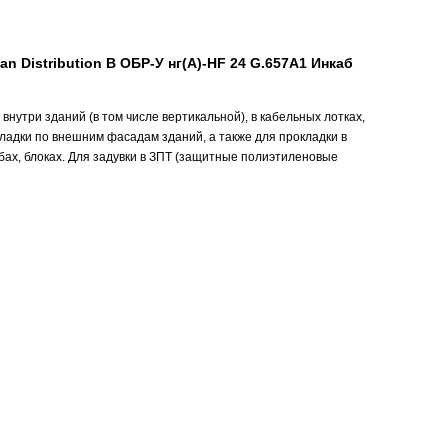
n Distribution B ОБР-У нг(А)-HF 24 G.657A1 Инкаб
нутри зданий (в том числе вертикальной), в кабельных лотках,
кладки по внешним фасадам зданий, а также для прокладки в
убах, блоках. Для задувки в ЗПТ (защитные полиэтиленовые