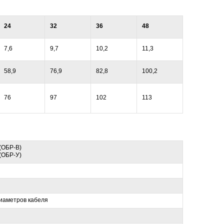
24
32
36
48
7,6
9,7
10,2
11,3
58,9
76,9
82,8
100,2
76
97
102
113
(ОБР-В)
(ОБР-У)
иаметров кабеля