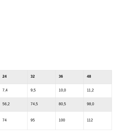
24
32
36
48
7,4
9,5
10,0
11,2
56,2
74,5
80,5
98,0
74
95
100
112