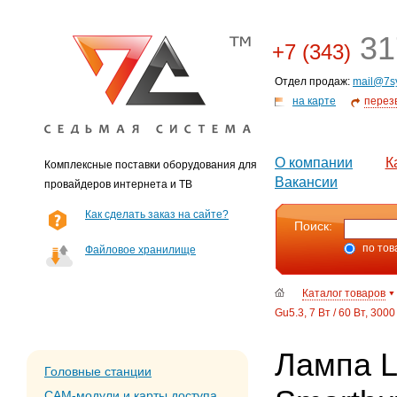
31
+7 (343)
Отдел продаж:
mail@7s
на карте
перез
О компании
К
Комплексные поставки оборудования для
Вакансии
провайдеров интернета и ТВ
Как сделать заказ на сайте?
Поиск:
по тов
Файловое хранилище
Каталог товаров
Gu5.3, 7 Вт / 60 Вт, 300
Лампа 
Головные станции
CAM-модули и карты доступа