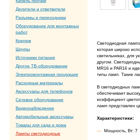
Кабель прочий
Делители и ответвители
Разъемы и переходники
Оборудование для монтажных
работ
Крепеж
Светодиодная лампа
Шнуры
которая широко исп
светильниках, для у
Источники питания
другом. Светодиодн
Другое ТВ-оборудование
MR16 и PAR16 и иде
типы ламп. Такие л
Электромонтажная продукция
Расходные материалы
В светодиодных лам
Аксессуары для телефонов
обеспечивает высоку
коэффициент цветоп
Сетевое оборудование
ламп представлен цв
Видеонаблюдение
Автомобильные аксессуары
Характеристики:
Товары для сада и дома
Мощность, Вт: 7
Лампы светодиодные