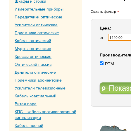
Шкафы и стойки
Измерительные приборы
Скрыть фильтр
Передатчики оптические
Усилители оптические
Цена:
Приемники оптические
от
Кабель оптический
Муфты оптические
Производител
Кроссы оптические
RTM
Оптический пассив
Делители оптические
Приемники абонентские
Показ
Усилители телевизионные
Кабель коаксиальный
Витая пара
КПС – кабель противопожарной
сигнализации
Кабель прочий