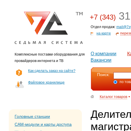
31
+7 (343)
Отдел продаж:
mail@7s
на карте
перез
О компании
К
Комплексные поставки оборудования для
Вакансии
провайдеров интернета и ТВ
Как сделать заказ на сайте?
Поиск:
по тов
Файловое хранилище
Каталог товаров
Делител
Головные станции
магист
CAM-модули и карты доступа