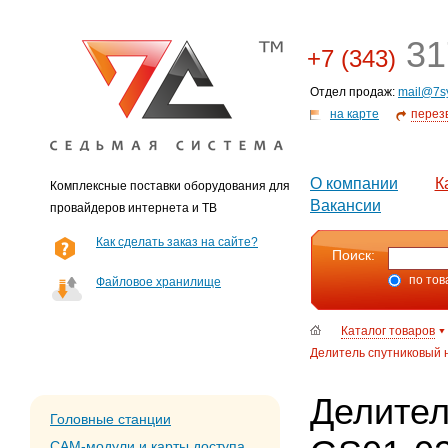
31
+7 (343)
Отдел продаж:
mail@7s
на карте
перез
О компании
К
Комплексные поставки оборудования для
Вакансии
провайдеров интернета и ТВ
Как сделать заказ на сайте?
Поиск:
по тов
Файловое хранилище
Каталог товаров
Делитель спутниковый н
Делител
Головные станции
CAM-модули и карты доступа