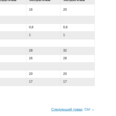
H112FX-line
TAH116FX-line
TAH120FX-line
16
20
0,8
0,8
1
1
28
32
26
28
20
20
17
17
Следующий товар
Ctrl →