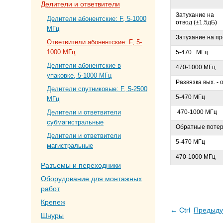
Делители и ответвители
Затухание на
Делители абонентские: F, 5-1000
отвод (±1.5дБ)
МГц
Затухание на пр
Ответвители абонентские: F, 5-
1000 МГц
5-470 МГц
Делители абонентские в
470-1000 МГц
упаковке, 5-1000 МГц
Развязка вых. - о
Делители спутниковые: F, 5-2500
5-470 МГц
МГц
Делители и ответвители
470-1000 МГц
субмагистральные
Обратные потери
Делители и ответвители
5-470 МГц
магистральные
470-1000 МГц
Разъемы и переходники
Оборудование для монтажных
работ
Крепеж
← Ctrl
Предыду
Шнуры