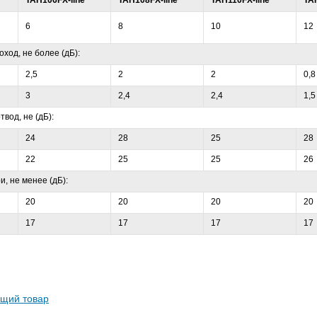
TAH106FX-line
TAH108FX-line
TAH110FX-line
TA
6
8
10
12
оход, не более (дБ):
2,5
2
2
0,8
3
2,4
2,4
1,5
твод, не (дБ):
24
28
25
28
22
25
25
26
, не менее (дБ):
20
20
20
20
17
17
17
17
щий товар