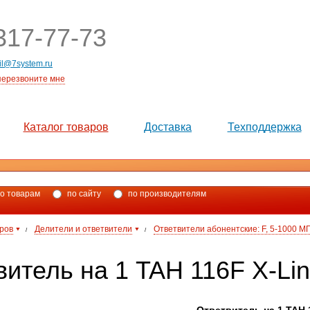
17-77-73
il@7system.ru
перезвоните мне
Каталог товаров
Доставка
Техподдержка
о товарам
по сайту
по производителям
аров
Делители и ответвители
Ответвители абонентские: F, 5-1000 М
/
/
витель на 1 TAH 116F X-Li