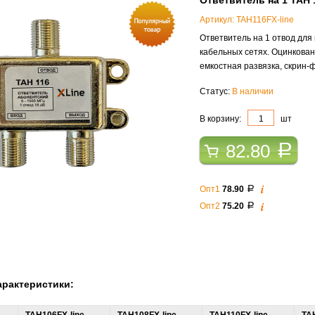
Ответвитель на 1 TAH 
Артикул: TAH116FX-line
Ответвитель на 1 отвод для
кабельных сетях. Оцинкован
емкостная развязка, скрин-
Статус:
В наличии
В корзину:
шт
82.80
a
i
Опт1
78.90
a
i
Опт2
75.20
a
арактеристики: