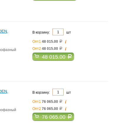
DEN,
В корзину:
шт
i
Опт1
48 015.00
a
i
Опт2
48 015.00
a
днофазный
48 015.00
a
DEN,
В корзину:
шт
i
Опт1
76 065.00
a
i
Опт2
76 065.00
a
днофазный
76 065.00
a