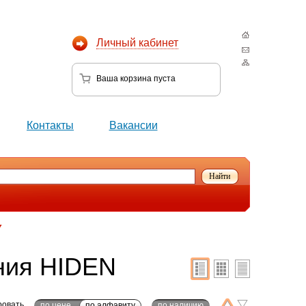
Личный кабинет
Ваша корзина
пуста
Контакты
Вакансии
ния HIDEN
ровать
по цене
по алфавиту
по наличию