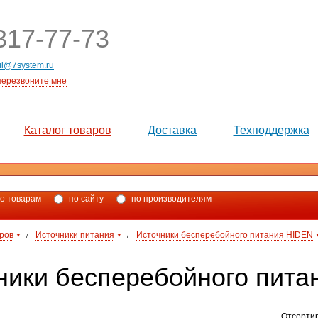
17-77-73
il@7system.ru
перезвоните мне
Каталог товаров
Доставка
Техподдержка
о товарам
по сайту
по производителям
аров
Источники питания
Источники бесперебойного питания HIDEN
/
/
ники бесперебойного пита
Отсорти