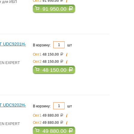
i
Опт2
91 950.00
a
r для ИБП
91 950.00
a
RT UDC9201H-
В корзину:
шт
i
Опт1
48 150.00
a
i
Опт2
48 150.00
a
DEN EXPERT
48 150.00
a
RT UDC9202H-
В корзину:
шт
i
Опт1
49 880.00
a
i
Опт2
49 880.00
a
DEN EXPERT
49 880.00
a