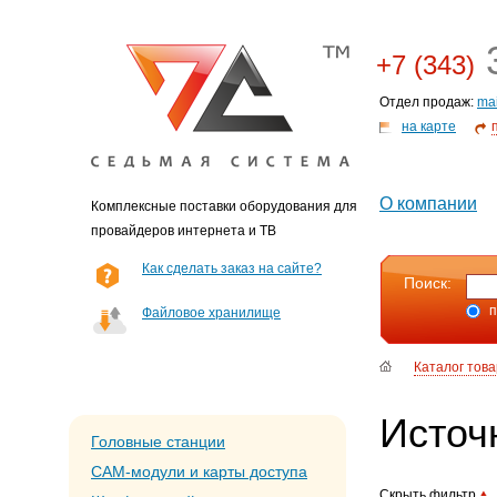
3
+7 (343)
Отдел продаж:
ma
на карте
О компании
Комплексные поставки оборудования для
провайдеров интернета и ТВ
Как сделать заказ на сайте?
Поиск:
п
Файловое хранилище
Каталог тов
Источ
Головные станции
CAM-модули и карты доступа
Скрыть фильтр