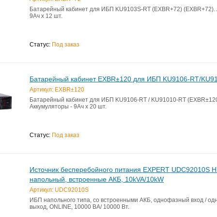
Батарейный кабинет для ИБП KU9103S-RT (EXBR+72) (EXBR+72). 
9Ач х 12 шт.
Статус:
Под заказ
Батарейный кабинет EXBR±120 для ИБП KU9106-RT/KU9
Артикул: EXBR±120
Батарейный кабинет для ИБП KU9106-RT / KU91010-RT (EXBR±120
Аккумуляторы - 9Ач х 20 шт.
Статус:
Под заказ
Источник бесперебойного питания EXPERT UDC92010S H
напольный, встроенные АКБ, 10kVA/10kW
Артикул: UDC92010S
ИБП напольного типа, со встроенными АКБ, однофазный вход / о
выход, ONLINE, 10000 ВА/ 10000 Вт.