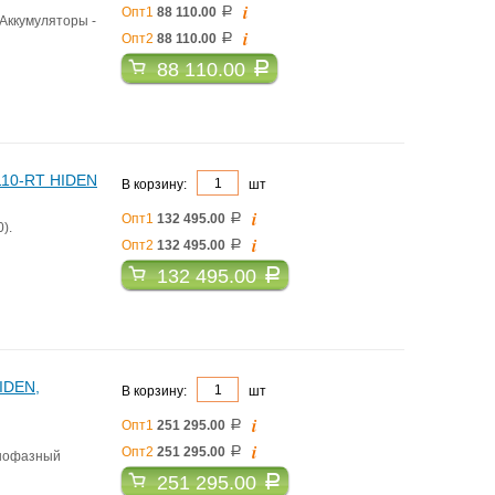
i
Опт1
88 110.00
a
Аккумуляторы -
i
Опт2
88 110.00
a
88 110.00
a
110-RT HIDEN
В корзину:
шт
i
Опт1
132 495.00
a
).
i
Опт2
132 495.00
a
132 495.00
a
IDEN,
В корзину:
шт
i
Опт1
251 295.00
a
i
Опт2
251 295.00
a
днофазный
251 295.00
a