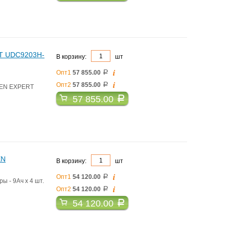
RT UDC9203H-
В корзину:
шт
i
Опт1
57 855.00
a
i
Опт2
57 855.00
a
DEN EXPERT
57 855.00
a
EN
В корзину:
шт
i
Опт1
54 120.00
a
 - 9Ач х 4 шт.
i
Опт2
54 120.00
a
54 120.00
a