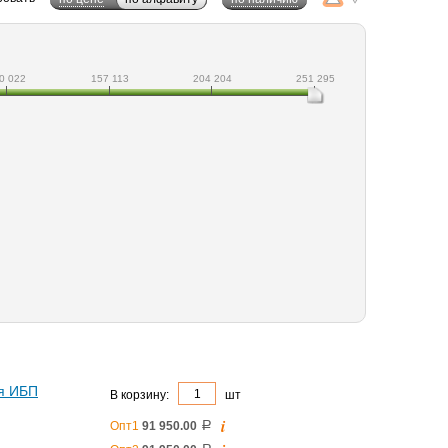
0 022
157 113
204 204
251 295
ля ИБП
В корзину:
шт
i
Опт1
91 950.00
a