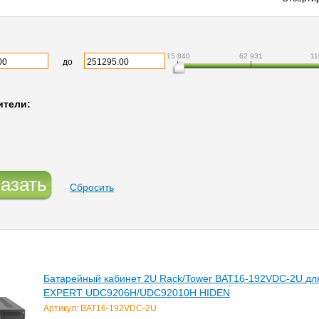
15 840
62 931
11
до
ители:
азать
Сбросить
Батарейный кабинет 2U Rack/Tower BAT16-192VDC-2U д
EXPERT UDC9206H/UDC92010H HIDEN
Артикул: BAT16-192VDC-2U