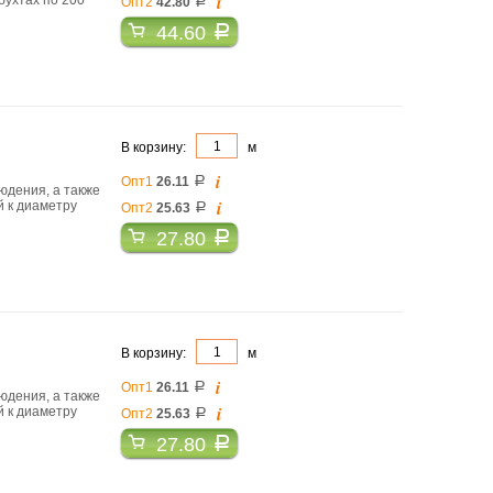
i
Опт2
42.80
a
44.60
a
В корзину:
м
i
Опт1
26.11
a
юдения, а также
i
й к диаметру
Опт2
25.63
a
27.80
a
В корзину:
м
i
Опт1
26.11
a
юдения, а также
i
й к диаметру
Опт2
25.63
a
27.80
a