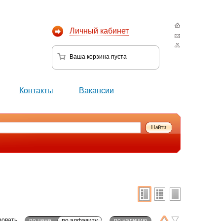
Личный кабинет
Ваша корзина
пуста
Контакты
Вакансии
ровать
по цене
по алфавиту
по наличию