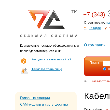
3
+7 (343)
Отдел продаж:
ma
на карте
О компании
Комплексные поставки оборудования для
провайдеров интернета и ТВ
Как сделать заказ на сайте?
Поиск:
п
Файловое хранилище
Каталог тов
Кабел
Головные станции
CAM-модули и карты доступа
Скрыть фильтр