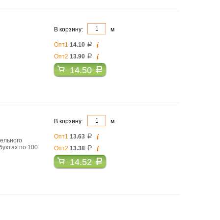
В корзину:
м
i
Опт1
14.10
a
i
Опт2
13.90
a
14.50
a
В корзину:
м
i
Опт1
13.63
a
бельного
i
бухтах по 100
Опт2
13.38
a
14.52
a