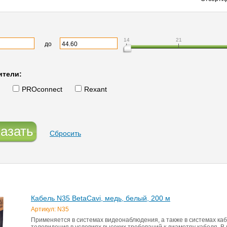
14
21
до
ители:
PROconnect
Rexant
азать
Сбросить
Кабель N35 BetaCavi, медь, белый, 200 м
Артикул: N35
Применяется в системах видеонаблюдения, а также в системах ка
телевидения в условиях высоких требований к диаметру кабеля. В 