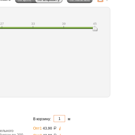
27
33
39
45
В корзину:
м
i
Опт1
43.90
a
бельного
бухтах по 200