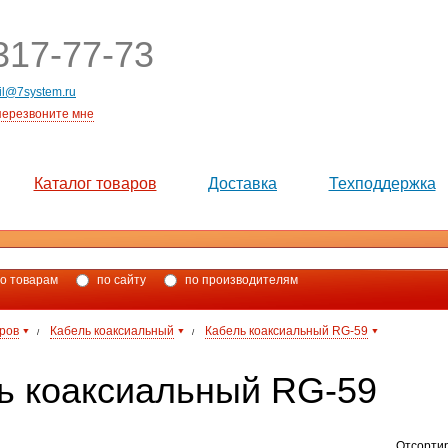
17-77-73
il@7system.ru
перезвоните мне
Каталог товаров
Доставка
Техподдержка
о товарам
по сайту
по производителям
аров
Кабель коаксиальный
Кабель коаксиальный RG-59
/
/
ь коаксиальный RG-59
Отсорти