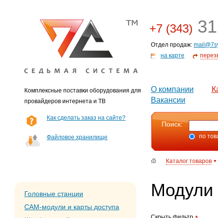
31
+7 (343)
Отдел продаж:
mail@7s
на карте
перез
О компании
К
Комплексные поставки оборудования для
Вакансии
провайдеров интернета и ТВ
Как сделать заказ на сайте?
Поиск:
по тов
Файловое хранилище
Каталог товаров
Модули 
Головные станции
CAM-модули и карты доступа
Скрыть фильтр