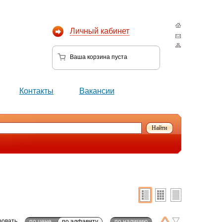
Личный кабинет
Ваша корзина
пуста
Контакты
Вакансии
ровать
по цене
по алфавиту
по наличию