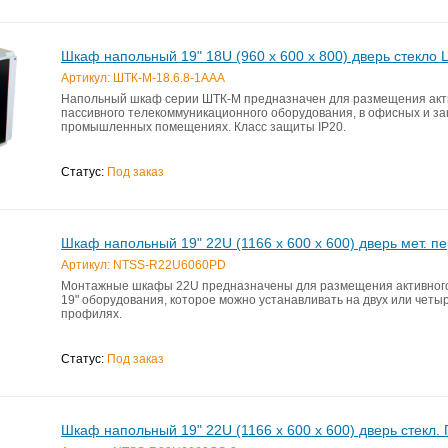
Шкаф напольный 19" 18U (960 x 600 x 800) дверь стекло
Артикул: ШТК-М-18.6.8-1ААА
Напольный шкаф серии ШТК-М предназначен для размещения акт
пассивного телекоммуникационного оборудования, в офисных и з
промышленных помещениях. Класс защиты IP20.
Статус:
Под заказ
Шкаф напольный 19" 22U (1166 х 600 х 600) дверь мет. 
Артикул: NTSS-R22U6060PD
Монтажные шкафы 22U предназначены для размещения актив­ного
19" оборудования, которое можно устанавливать на двух или чет
профилях.
Статус:
Под заказ
Шкаф напольный 19" 22U (1166 х 600 х 600) дверь стекл.