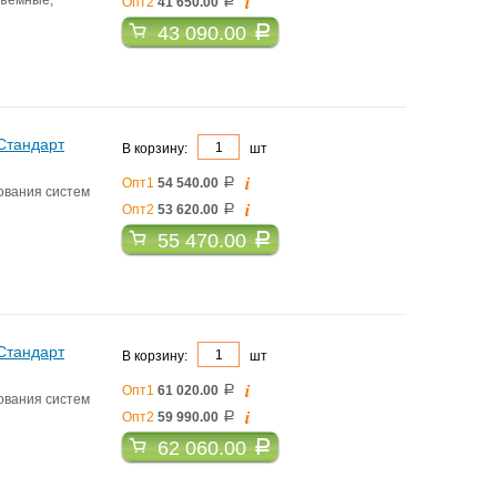
i
Опт2
41 650.00
a
43 090.00
a
 Стандарт
В корзину:
шт
i
Опт1
54 540.00
a
ования систем
i
Опт2
53 620.00
a
55 470.00
a
 Стандарт
В корзину:
шт
i
Опт1
61 020.00
a
ования систем
i
Опт2
59 990.00
a
62 060.00
a