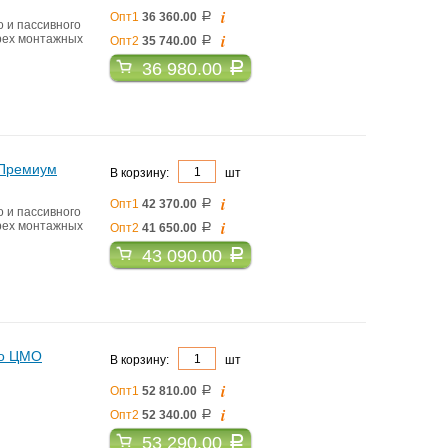
i
Опт1
36 360.00
a
 и пассивного
i
ырех монтажных
Опт2
35 740.00
a
36 980.00
a
 Премиум
В корзину:
шт
i
Опт1
42 370.00
a
 и пассивного
i
ырех монтажных
Опт2
41 650.00
a
43 090.00
a
ло ЦМО
В корзину:
шт
i
Опт1
52 810.00
a
i
Опт2
52 340.00
a
53 290.00
a