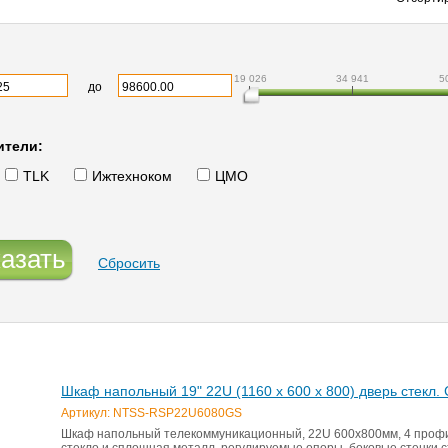
19 026
34 941
5
до
ители:
TLK
Ижтехноком
ЦМО
азать
Сбросить
Шкаф напольный 19" 22U (1160 х 600 х 800) дверь стекл.
Артикул: NTSS-RSP22U6080GS
Шкаф напольный телекоммуникационный, 22U 600х800мм, 4 профи
стекло и сплошная металл, регулируемые опоры, боковые стенки 