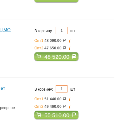
о ЦМО
В корзину:
шт
i
Опт1
48 090.00
a
i
Опт2
47 650.00
a
48 520.00
a
ет.
В корзину:
шт
i
Опт1
51 440.00
a
i
Опт2
49 460.00
a
ерверное
55 510.00
a