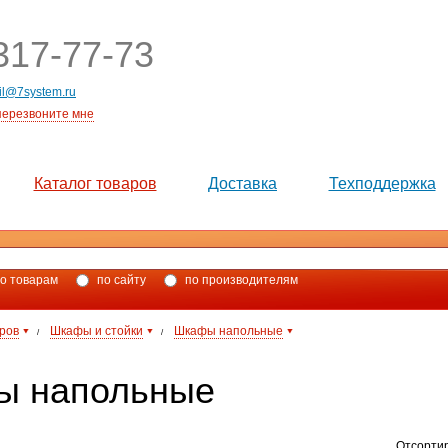
17-77-73
il@7system.ru
перезвоните мне
Каталог товаров
Доставка
Техподдержка
о товарам
по сайту
по производителям
аров
Шкафы и стойки
Шкафы напольные
/
/
ы напольные
Отсорти