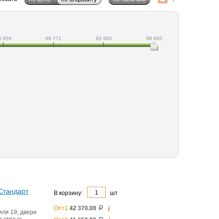
0 856
66 771
82 685
98 600
 Стандарт
В корзину:
шт
i
Опт1
42 370.00
a
ля 19, двери
съемные,