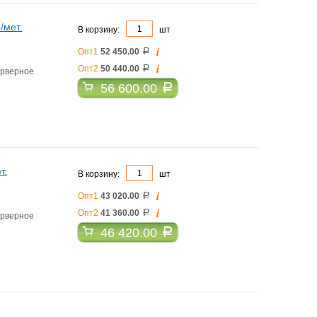
/мет.
В корзину:
шт
i
Опт1
52 450.00
a
i
Опт2
50 440.00
a
ерверное
56 600.00
a
т.
В корзину:
шт
i
Опт1
43 020.00
a
i
Опт2
41 360.00
a
ерверное
46 420.00
a