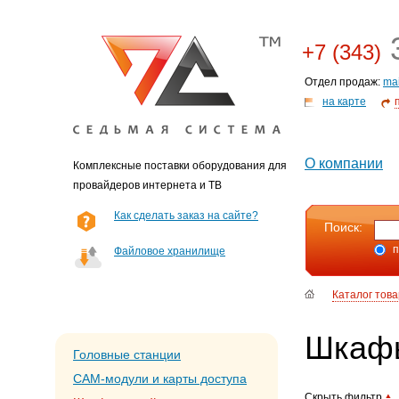
3
+7 (343)
Отдел продаж:
ma
на карте
О компании
Комплексные поставки оборудования для
провайдеров интернета и ТВ
Как сделать заказ на сайте?
Поиск:
п
Файловое хранилище
Каталог тов
Шкаф
Головные станции
CAM-модули и карты доступа
Скрыть фильтр