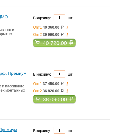
 ЦМО
В корзину:
шт
i
Опт1
40 360.00
a
ивного и
i
акрытых
Опт2
39 990.00
a
40 720.00
a
перф. Премиум
В корзину:
шт
i
Опт1
37 450.00
a
 и пассивного
i
ырех монтажных
Опт2
36 820.00
a
38 090.00
a
 Премиум
В корзину:
шт