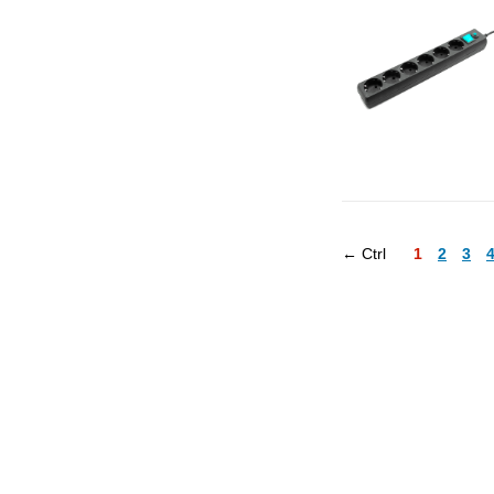
← Ctrl
1
2
3