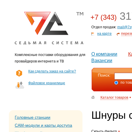
31
+7 (343)
Отдел продаж:
mail@7s
на карте
перез
О компании
К
Комплексные поставки оборудования для
Вакансии
провайдеров интернета и ТВ
Как сделать заказ на сайте?
Поиск:
по тов
Файловое хранилище
Каталог товаров
Шнуры 
Головные станции
CAM-модули и карты доступа
Скрыть фильтр