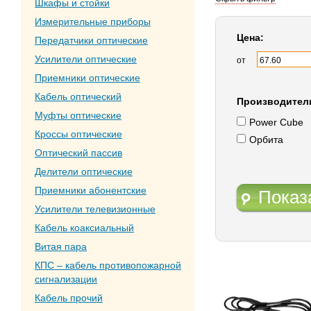
Шкафы и стойки
Измерительные приборы
Цена:
Передатчики оптические
Усилители оптические
от
Приемники оптические
Кабель оптический
Производител
Муфты оптические
Power Cube
Кроссы оптические
Орбита
Оптический пассив
Делители оптические
Приемники абонентские
Показ
Усилители телевизионные
Кабель коаксиальный
Витая пара
КПС – кабель противопожарной
сигнализации
Кабель прочий