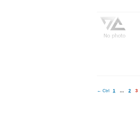
← Ctrl
1
…
2
3