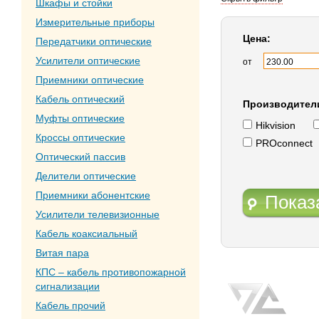
Шкафы и стойки
Измерительные приборы
Цена:
Передатчики оптические
Усилители оптические
от
Приемники оптические
Кабель оптический
Производител
Муфты оптические
Hikvision
Кроссы оптические
PROconnect
Оптический пассив
Делители оптические
Приемники абонентские
Показ
Усилители телевизионные
Кабель коаксиальный
Витая пара
КПС – кабель противопожарной
сигнализации
Кабель прочий