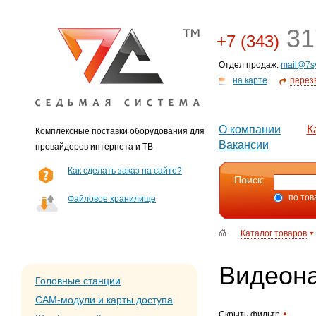
31
+7 (343)
Отдел продаж:
mail@7s
на карте
перез
О компании
К
Комплексные поставки оборудования для
Вакансии
провайдеров интернета и ТВ
Как сделать заказ на сайте?
Поиск:
по тов
Файловое хранилище
Каталог товаров
Видеон
Головные станции
CAM-модули и карты доступа
Скрыть фильтр